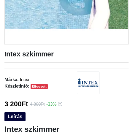
Intex szkimmer
Márka:
Intex
Készletinfó:
Elfogyott
3 200Ft
4 800Ft
-33%
Leírás
Intex szkimmer