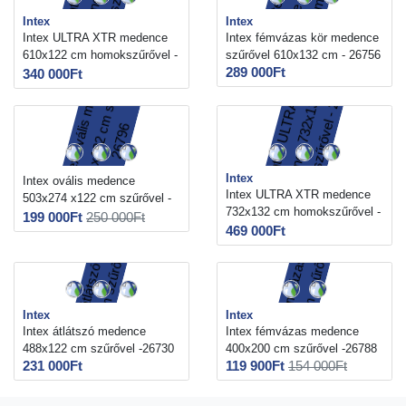
Intex
Intex
Intex ULTRA XTR medence
Intex fémvázas kör medence
610x122 cm homokszűrővel -
szűrővel 610x132 cm - 26756
289 000Ft
26334
340 000Ft
Intex
Intex ovális medence
Intex ULTRA XTR medence
503x274 x122 cm szűrővel -
732x132 cm homokszűrővel -
26796
199 000Ft
250 000Ft
26340
469 000Ft
Intex
Intex
Intex átlátszó medence
Intex fémvázas medence
488x122 cm szűrővel -26730
400x200 cm szűrővel -26788
231 000Ft
119 900Ft
154 000Ft