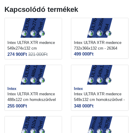
Kapcsolódó termékek
Intex ULTRA XTR medence
Intex ULTRA XTR medence
549x274x132 cm
732x366x132 cm - 26364
499 000Ft
homokszűrővel -26356
274 900Ft
321 000Ft
Intex
Intex
Intex ULTRA XTR medence
Intex ULTRA XTR medence
488x122 cm homokszűrővel
549x132 cm homokszűrővel -
-26326
26330
255 000Ft
348 000Ft