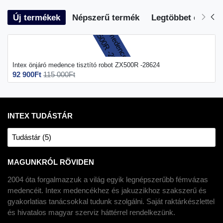
Új termékek
Népszerű termék
Legtöbbet eladott
Intex önjáró medence tisztító robot ZX500R -28624
92 900Ft
115 000Ft
INTEX TUDÁSTÁR
Tudástár (5)
MAGUNKRÓL RÖVIDEN
2004 óta forgalmazzuk a világ egyik legnépszerűbb fémvázas
medencéit. Intex medencékhez és jakuzzikhoz szakszerű és
gyakorlatias tanácsokkal tudunk szolgálni. Saját raktárkészlettel
és hivatalos magyar szerviz háttérrel rendelkezünk.