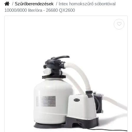
Szűrőberendezések
Intex homokszűrő sóbontóval
10000/8000 liter/óra - 26680 QX2600