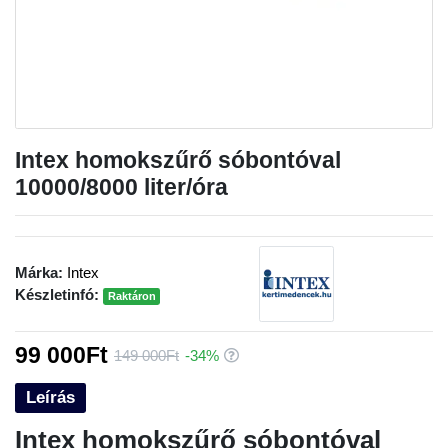
Intex homokszűrő sóbontóval
10000/8000 liter/óra
Márka:
Intex
Készletinfó:
Raktáron
99 000Ft
149 000Ft
-34%
Leírás
Intex homokszűrő sóbontóval