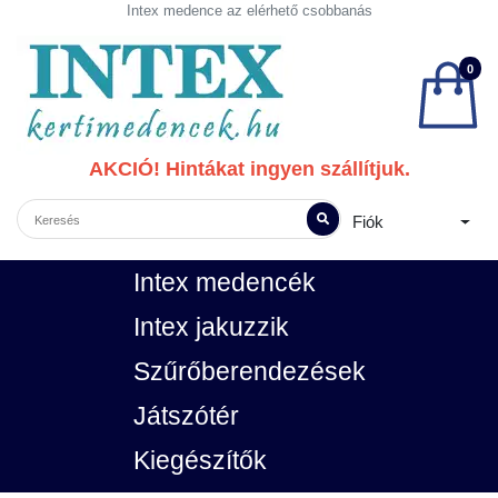
Intex medence az elérhető csobbanás
0
AKCIÓ! Hintákat ingyen szállítjuk.
Fiók
Intex medencék
Intex jakuzzik
Szűrőberendezések
Játszótér
Kiegészítők