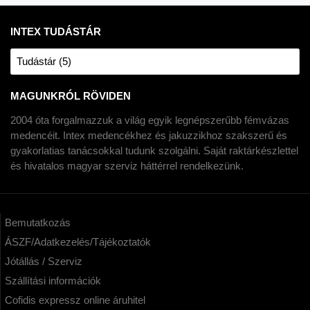
INTEX TUDÁSTÁR
Tudástár (5)
MAGUNKRÓL RÖVIDEN
2004 óta forgalmazzuk a világ egyik legnépszerűbb fémvázas
medencéit. Intex medencékhez és jakuzzikhoz szakszerű és
gyakorlatias tanácsokkal tudunk szolgálni. Saját raktárkészlettel
és hivatalos magyar szerviz háttérrel rendelkezünk.
Bemutatkozás
ÁSZF/Adatkezelés/Tájékoztatók
Jótállás / Szerviz
Szállítási információk
Cofidis expressz online áruhitel