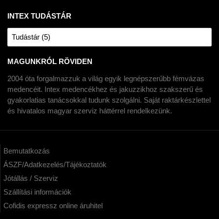
INTEX TUDÁSTÁR
Tudástár (5)
MAGUNKRÓL RÖVIDEN
2004 óta forgalmazzuk a világ egyik legnépszerűbb fémvázas
medencéit. Intex medencékhez és jakuzzikhoz szakszerű és
gyakorlatias tanácsokkal tudunk szolgálni. Saját raktárkészlettel
és hivatalos magyar szerviz háttérrel rendelkezünk.
Bemutatkozás
ÁSZF/Adatkezelés/Tájékoztatók
Jótállás / Szerviz
Szállítási információk
Cofidis expressz online áruhitel