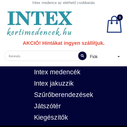
Intex medence az elérhető csobbanás
0
AKCIÓ! Hintákat ingyen szállítjuk.
Fiók
Intex medencék
Intex jakuzzik
Szűrőberendezések
Játszótér
Kiegészítők