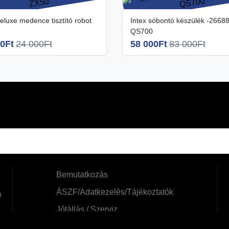
Intex sóbontó készülék -26688
QS700
0Ft
24 000Ft
58 000Ft
83 000Ft
Bemutatkozás
ÁSZF/Adatkezelés/Tájékoztatók
b
Jótállás / Szerviz
Szállítási információk