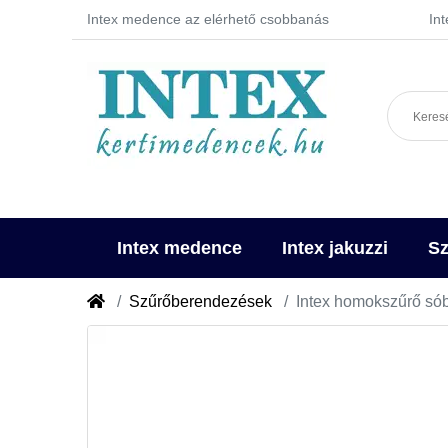
Intex medence az elérhető csobbanás
In
Intex medence
Intex jakuzzi
Sz
Szűrőberendezések
Intex homokszűrő sób