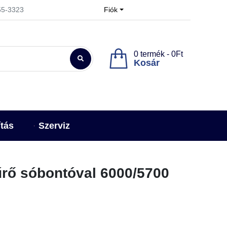
955-3323
Fiók
0 termék - 0Ft
Kosár
ítás
Szerviz
rő sóbontóval 6000/5700