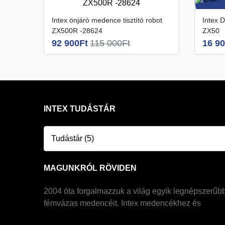
Intex önjáró medence tisztító robot
Intex Deluxe medence tisztító robot
ZX500R -28624
ZX50
92 900Ft
115 000Ft
16 90
INTEX TUDÁSTÁR
Tudástár (5)
MAGUNKRÓL RÖVIDEN
2004 óta forgalmazzuk a világ egyik legnépszerűb
fémvázas medencéit. Intex medencékhez és
jakuzzikhoz szakszerű és gyakorlatias tanácsokkal