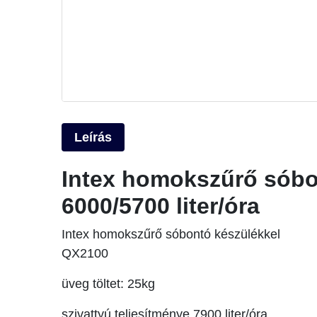
Leírás
Intex homokszűrő sóbo
6000/5700 liter/óra
Intex homokszűrő sóbontó készülékkel
QX2100
üveg töltet: 25kg
szivattyú teljesítménye 7900 liter/óra