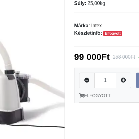
Súly:
25,00kg
Márka:
Intex
Készletinfó:
Elfogyott
99 000Ft
158 000Ft
ELFOGYOTT