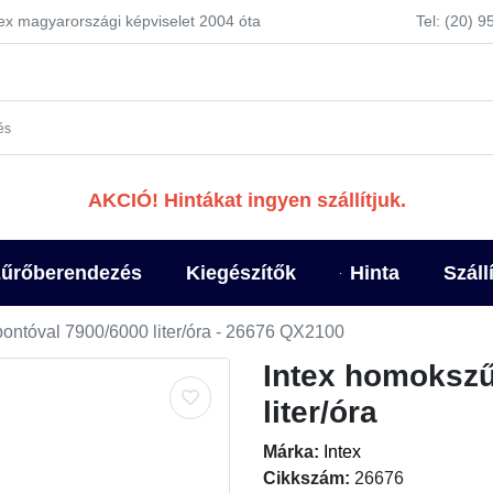
tex magyarországi képviselet 2004 óta
Tel: (20) 
AKCIÓ! Hintákat ingyen szállítjuk.
űrőberendezés
Kiegészítők
Hinta
Száll
ontóval 7900/6000 liter/óra - 26676 QX2100
Intex homokszű
liter/óra
Márka:
Intex
Cikkszám:
26676