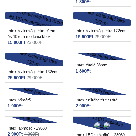
1 800Ft
Intex biztonsági létra 91cm
Intex biztonsági létra 122cm
19 900Ft
26 000Ft
és 107cm medencékhez
15 900Ft
23 000Ft
Intex tömlő 38mm
1 800Ft
Intex biztonsági létra 132cm
25 900Ft
29 000Ft
Intex hőmérő
Intex szűrőbetét tisztító
1 900Ft
2 900Ft
Intex lábmosó - 29080
2 900Ft
4 300Ft
Intex LED szökőkút - 28089