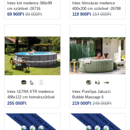
Intex kör medence 366x99
Intex fémvázas medence
cm szűrővel -26716
400x200 cm szűrővel -26788
69 900Ft
89 000Ft
119 900Ft
154 000Ft
Intex ULTRA XTR medence
Intex PureSpa Jakuzzi
488x122 cm homokszűrővel
Bubble Massage 6
-26326
személyes - 28428
255 000Ft
219 000Ft
248 000Ft