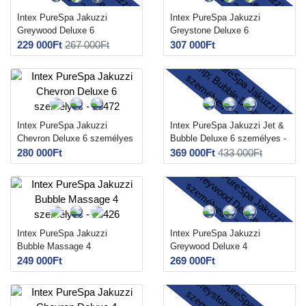
Intex PureSpa Jakuzzi
Intex PureSpa Jakuzzi
Greywood Deluxe 6
Greystone Deluxe 6
személyes - 28442
személyes - 28452
229 000Ft
267 000Ft
307 000Ft
Intex PureSpa Jakuzzi
Intex PureSpa Jakuzzi Jet &
Chevron Deluxe 6 személyes
Bubble Deluxe 6 személyes -
- 28472
28462
280 000Ft
369 000Ft
433 000Ft
Intex PureSpa Jakuzzi
Intex PureSpa Jakuzzi
Bubble Massage 4
Greywood Deluxe 4
személyes - 28426
személyes - 28440
249 000Ft
269 000Ft