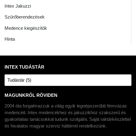
Intex Jakuzzi
Szűrőberendezések
Medence kiegészítők
Hinta
INTEX TUDÁSTÁR
Tudástár (5)
MAGUNKRÓL RÖVIDEN
2004 óta forgalmazzuk a világ egyik legnépszerűbb fémvázas
medencéit. Intex medencékhez és jakuzzikhoz szakszerű és
gyakorlatias tanácsokkal tudunk szolgálni. Saját raktárkészlettel
és hivatalos magyar szerviz háttérrel rendelkezünk.