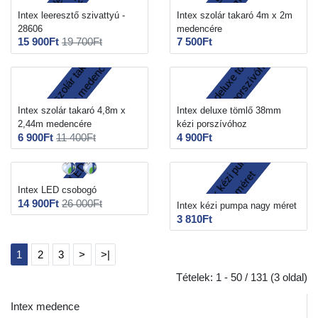
Intex leeresztő szivattyú -
Intex szolár takaró 4m x 2m
28606
medencére
15 900Ft
19 700Ft
7 500Ft
Intex szolár takaró 4,8m x
Intex deluxe tömlő 38mm
2,44m medencére
kézi porszívóhoz
6 900Ft
11 400Ft
4 900Ft
Intex LED csobogó
14 900Ft
26 000Ft
Intex kézi pumpa nagy méret
3 810Ft
1
2
3
>
>|
Tételek: 1 - 50 / 131 (3 oldal)
Intex medence