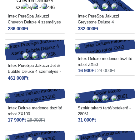
Intex PureSpa Jakuzzi
Intex PureSpa Jakuzzi
Chevron Deluxe 4 személyes
Greystone Deluxe 4
- 28446
személyes - 28450
286 000Ft
332 000Ft
Intex Deluxe medence tisztító
robot ZX50
Intex PureSpa Jakuzzi Jet &
16 900Ft
24 000Ft
Bubble Deluxe 4 személyes -
28458
461 000Ft
Intex Deluxe medence tisztító
Szolár takaró tartó/betekerő -
robot ZX100
28051
17 900Ft
29 000Ft
31 000Ft