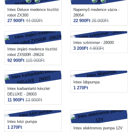
Intex Deluxe medence tisztító
Napernyő medence vázra -
robot ZX300
28054
27 900Ft
44 000Ft
22 900Ft
26 000Ft
Intex szkimmer - 28000
3 200Ft
4 800Ft
Intex önjáró medence tisztító
robot ZX500R -28624
92 900Ft
115 000Ft
Intex lábpumpa
1 270Ft
Intex karbantartó készlet
DELUXE - 28003
11 900Ft
13 900Ft
Intex kézi pumpa
1 270Ft
Intex elektromos pumpa 12V