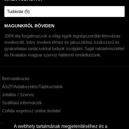
Tudástár (5)
MAGUNKRÓL RÖVIDEN
2004 óta forgalmazzuk a világ egyik legnépszerűbb fémvázas
medencéit. Intex medencékhez és jakuzzikhoz szakszerű és
gyakorlatias tanácsokkal tudunk szolgálni. Saját raktárkészlettel
és hivatalos magyar szerviz háttérrel rendelkezünk.
Bemutatkozás
ÁSZF/Adatkezelés/Tájékoztatók
Jótállás / Szerviz
Szállítási információk
Cofidis expressz online áruhitel
A webhely tartalmának megjelenítéséhez és a