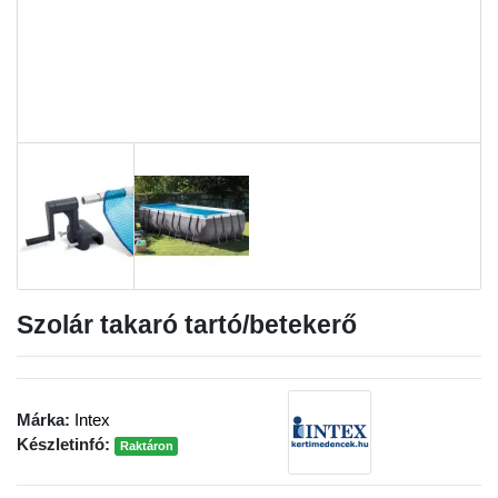
Szolár takaró tartó/betekerő
Márka:
Intex
Készletinfó:
Raktáron