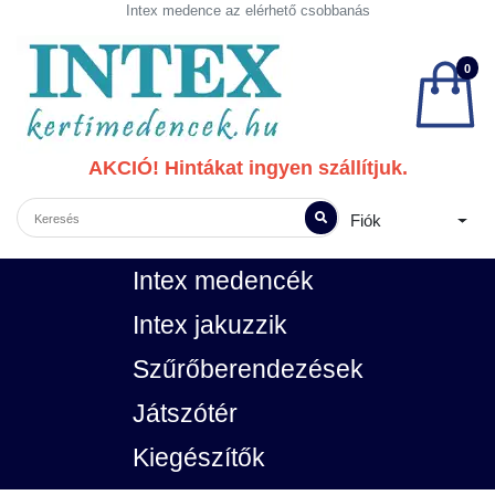
Intex medence az elérhető csobbanás
0
AKCIÓ! Hintákat ingyen szállítjuk.
Fiók
Intex medencék
Intex jakuzzik
Szűrőberendezések
Játszótér
Kiegészítők