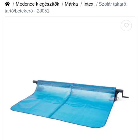
Medence kiegészítők
Márka
Intex
Szolár takaró
tartó/betekerő - 28051