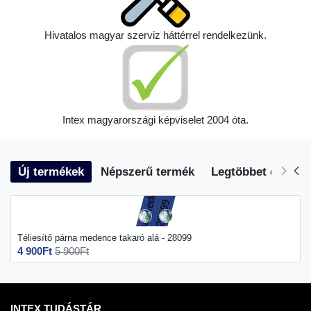
Hivatalos magyar szerviz háttérrel rendelkezünk.
Intex magyarországi képviselet 2004 óta.
Új termékek
Népszerű termék
Legtöbbet eladott
Téliesítő párna medence takaró alá - 28099
4 900Ft
5 900Ft
INTEX TUDÁSTÁR