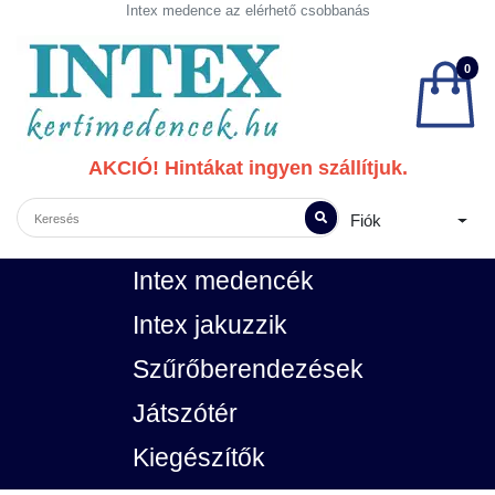
Intex medence az elérhető csobbanás
0
AKCIÓ! Hintákat ingyen szállítjuk.
Fiók
Intex medencék
Intex jakuzzik
Szűrőberendezések
Játszótér
Kiegészítők