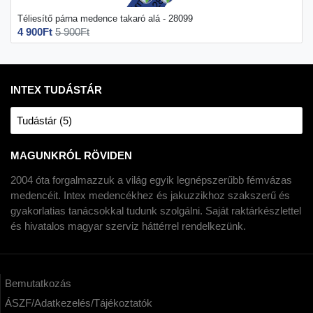
Téliesítő párna medence takaró alá - 28099
4 900Ft
5 900Ft
INTEX TUDÁSTÁR
Tudástár (5)
MAGUNKRÓL RÖVIDEN
2004 óta forgalmazzuk a világ egyik legnépszerűbb fémvázas
medencéit. Intex medencékhez és jakuzzikhoz szakszerű és
gyakorlatias tanácsokkal tudunk szolgálni. Saját raktárkészlettel
és hivatalos magyar szerviz háttérrel rendelkezünk.
Bemutatkozás
ÁSZF/Adatkezelés/Tájékoztatók