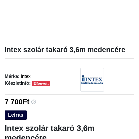
Intex szolár takaró 3,6m medencére
Márka:
Intex
Készletinfó:
Elfogyott
7 700Ft
Leírás
Intex szolár takaró 3,6m
medencére