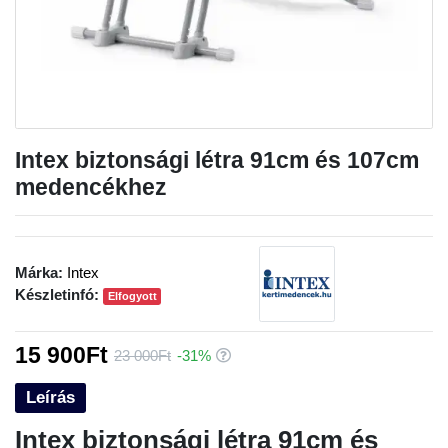
Intex biztonsági létra 91cm és 107cm
medencékhez
Márka:
Intex
Készletinfó:
Elfogyott
15 900Ft
23 000Ft
-31%
Leírás
Intex biztonsági létra 91cm és