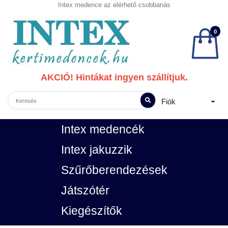
Intex medence az elérhető csobbanás
0
AKCIÓ! Hintákat ingyen szállítjuk.
Fiók
Intex medencék
Intex jakuzzik
Szűrőberendezések
Játszótér
Kiegészítők