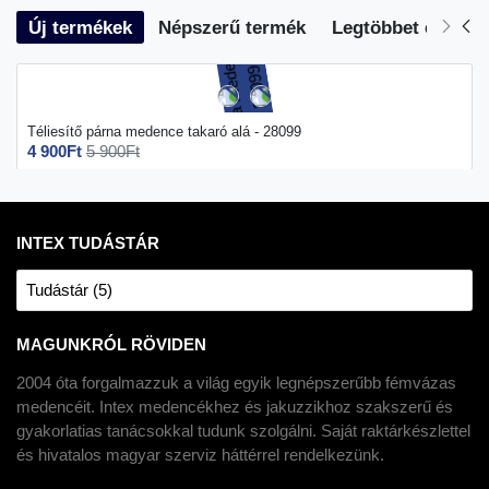
Új termékek
Népszerű termék
Legtöbbet eladott
Téliesítő párna medence takaró alá - 28099
4 900Ft
5 900Ft
INTEX TUDÁSTÁR
Tudástár (5)
MAGUNKRÓL RÖVIDEN
2004 óta forgalmazzuk a világ egyik legnépszerűbb fémvázas
medencéit. Intex medencékhez és jakuzzikhoz szakszerű és
gyakorlatias tanácsokkal tudunk szolgálni. Saját raktárkészlettel
és hivatalos magyar szerviz háttérrel rendelkezünk.