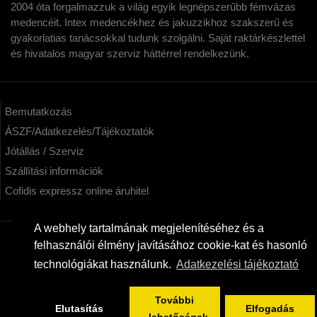
2004 óta forgalmazzuk a világ egyik legnépszerűbb fémvázas
medencéit. Intex medencékhez és jakuzzikhoz szakszerű és
gyakorlatias tanácsokkal tudunk szolgálni. Saját raktárkészlettel
és hivatalos magyar szerviz háttérrel rendelkezünk.
Bemutatkozás
ÁSZF/Adatkezelés/Tájékoztatók
Jótállás / Szerviz
Szállítási információk
Cofidis expressz online áruhitel
A webhely tartalmának megjelenítéséhez és a
felhasználói élmény javításához cookie-kat és hasonló
KAPCSOLAT
technológiákat használunk.
Adatkezelési tájékoztató
kertimedencek.hu - Intex képviselet Webáruház
06/20/955-3323
További
Elutasítás
Elfogadás
info@kertimedencek.hu