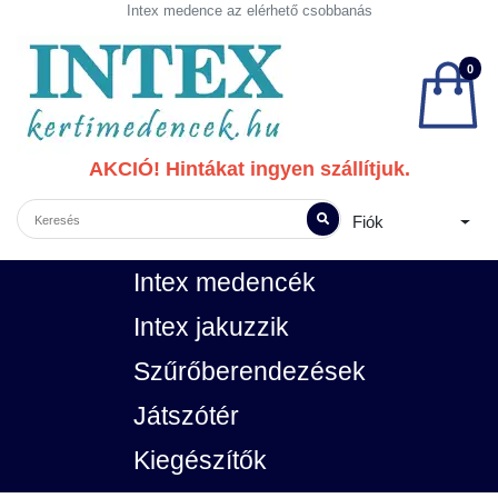
Intex medence az elérhető csobbanás
0
AKCIÓ! Hintákat ingyen szállítjuk.
Fiók
Intex medencék
Intex jakuzzik
Szűrőberendezések
Játszótér
Kiegészítők