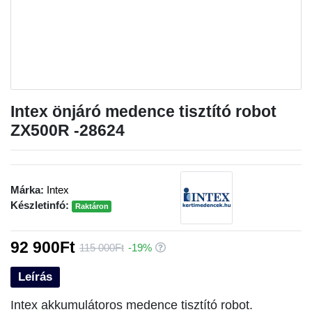
Intex önjáró medence tisztító robot
ZX500R -28624
Márka:
Intex
Készletinfó:
Raktáron
92 900Ft
115 000Ft
-19%
Leírás
Intex akkumulátoros medence tisztító robot.