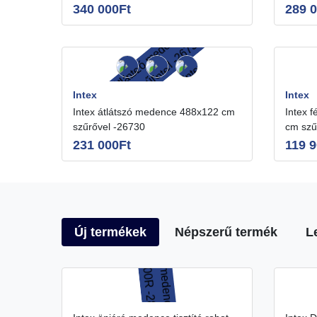
340 000Ft
289 
Intex
Intex
Intex átlátszó medence 488x122 cm
Intex fémvázas medence 400x200
szűrővel -26730
cm szű
231 000Ft
119 9
Új termékek
Népszerű termék
L