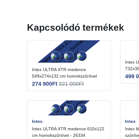
Kapcsolódó termékek
Intex ULTRA XTR medence
732x36
Intex ULTRA XTR medence
499 
549x274x132 cm homokszűrővel
-26356
274 900Ft
321 000Ft
Intex
Intex
Intex ULTRA XTR medence 610x122
Intex fémvázas kör medence
cm homokszűrővel - 26334
szűrőv