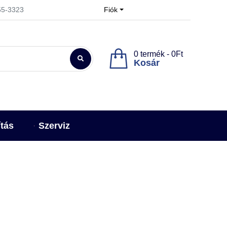
955-3323
Fiók
0 termék - 0Ft
Kosár
ítás
Szerviz