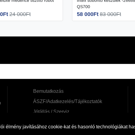
Intex sóbontó készülék -26688
QS700
0Ft
24 000Ft
58 000Ft
83 000Ft
Bemutatkozás
ÁSZF/Adatkezelés/Tájékoztatók
b
Jótállás / Szerviz
Szállítási információk
ói élmény javításához cookie-kat és hasonló technológiákat h
Cofidis expressz online áruhitel