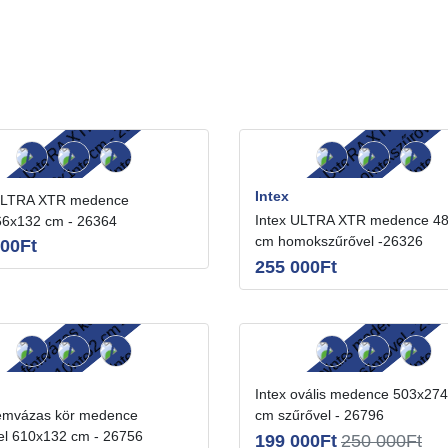
Intex
Intex ULTRA XTR medence 488x122
6x132 cm - 26364
cm homokszűrővel -26326
000Ft
255 000Ft
Intex ovális medence 503x274 x122
cm szűrővel - 26796
el 610x132 cm - 26756
199 000Ft
250 000Ft