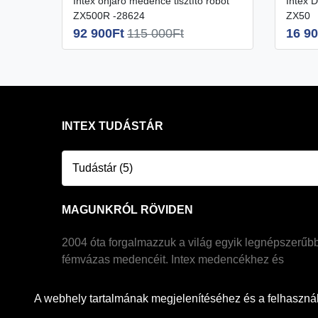
Intex önjáró medence tisztító robot
Intex Deluxe medence tisztító robot
ZX500R -28624
ZX50
92 900Ft
115 000Ft
16 90
INTEX TUDÁSTÁR
Tudástár (5)
MAGUNKRÓL RÖVIDEN
2004 óta forgalmazzuk a világ egyik legnépszerűb
fémvázas medencéit. Intex medencékhez és
jakuzzikhoz szakszerű és gyakorlatias tanácsokkal
tudunk szolgálni. Saját raktárkészlettel és hivatalos
A webhely tartalmának megjelenítéséhez és a felhasznál
magyar szerviz háttérrel rendelkezünk.