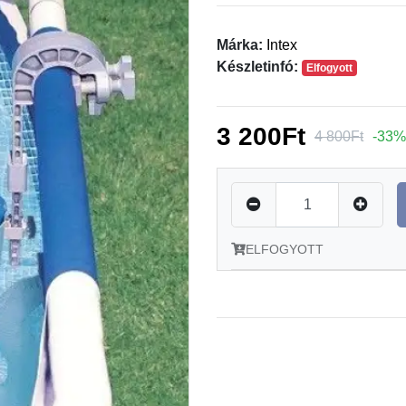
Márka:
Intex
Készletinfó:
Elfogyott
3 200Ft
4 800Ft
-33%
ELFOGYOTT