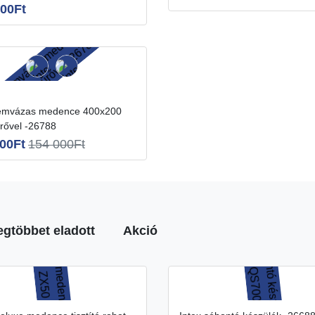
000Ft
rővel -26788
00Ft
154 000Ft
egtöbbet eladott
Akció