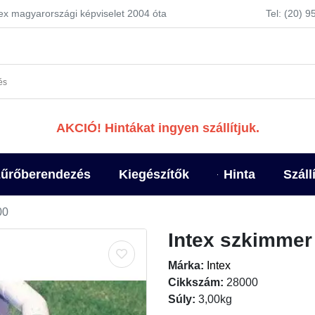
tex magyarországi képviselet 2004 óta
Tel: (20) 
AKCIÓ! Hintákat ingyen szállítjuk.
űrőberendezés
Kiegészítők
Hinta
Száll
00
Intex szkimmer
Márka:
Intex
Cikkszám:
28000
Súly:
3,00kg