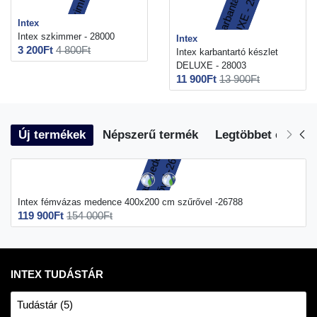
Intex
Intex szkimmer - 28000
Intex
3 200Ft
4 800Ft
Intex karbantartó készlet
DELUXE - 28003
11 900Ft
13 900Ft
Új termékek
Népszerű termék
Legtöbbet eladott
Intex fémvázas medence 400x200 cm szűrővel -26788
119 900Ft
154 000Ft
INTEX TUDÁSTÁR
Tudástár (5)