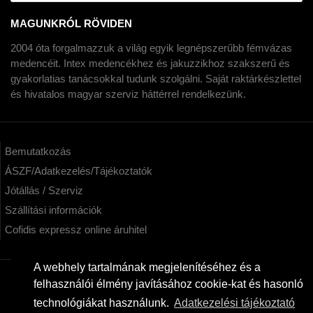
MAGUNKRÓL RÖVIDEN
2004 óta forgalmazzuk a világ egyik legnépszerűbb fémvázas
medencéit. Intex medencékhez és jakuzzikhoz szakszerű és
gyakorlatias tanácsokkal tudunk szolgálni. Saját raktárkészlettel
és hivatalos magyar szerviz háttérrel rendelkezünk.
Bemutatkozás
ÁSZF/Adatkezelés/Tájékoztatók
Jótállás / Szerviz
Szállítási információk
Cofidis expressz online áruhitel
A webhely tartalmának megjelenítéséhez és a
felhasználói élmény javításához cookie-kat és hasonló
KAPCSOLAT
technológiákat használunk.
Adatkezelési tájékoztató
kertimedencek.hu - Intex képviselet Webáruház