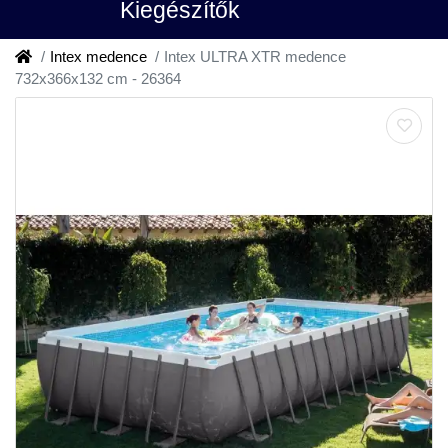
Kiegészítők
Intex medence
Intex ULTRA XTR medence
732x366x132 cm - 26364