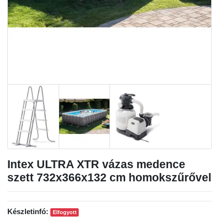
Intex ULTRA XTR vázas medence
szett 732x366x132 cm homokszűrővel
Készletinfó:
Elfogyott