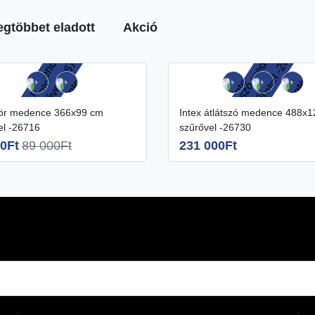
egtöbbet eladott
Akció
Intex átlátszó medence 488x122 cm
el -26716
szűrővel -26730
0Ft
89 000Ft
231 000Ft