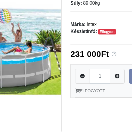
Súly:
89,00kg
Márka:
Intex
Készletinfó:
Elfogyott
231 000Ft
ELFOGYOTT