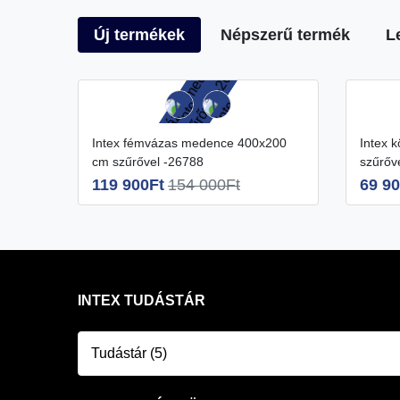
Új termékek
Népszerű termék
L
Intex fémvázas medence 400x200
Intex kör medence 366x99 cm
cm szűrővel -26788
szűrőv
119 900Ft
154 000Ft
69 90
INTEX TUDÁSTÁR
Tudástár (5)