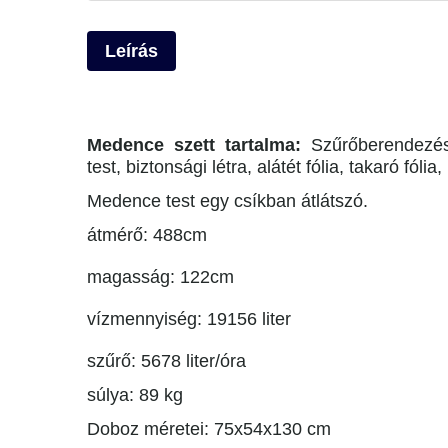
Leírás
Medence szett tartalma:
Szűrőberendezés
test, biztonsági létra, alátét fólia, takaró fólia,
Medence test egy csíkban átlátszó.
átmérő: 488cm
magasság: 122cm
vízmennyiség: 19156 liter
szűrő: 5678 liter/óra
súlya: 89 kg
Doboz méretei: 75x54x130 cm