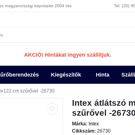
tex magyarországi képviselet 2004 óta
Tel: (20) 
AKCIÓ! Hintákat ingyen szállítjuk.
űrőberendezés
Kiegészítők
Hinta
Száll
8x122 cm szűrővel -26730
Intex átlátszó
szűrővel -2673
Márka:
Intex
Cikkszám:
26730