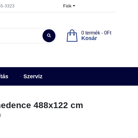
955-3323
Fiók
0 termék - 0Ft
Kosár
ítás
Szerviz
 medence 488x122 cm
0