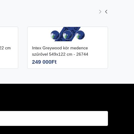
Intex Greywood kör medence
Intex ULTRA XTR medence 732x132
szűrővel 549x122 cm - 26744
cm ho
249 000Ft
469 