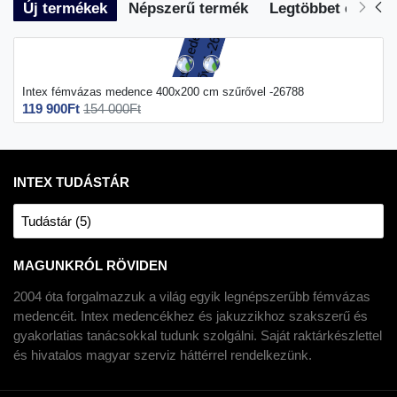
Új termékek
Népszerű termék
Legtöbbet eladott
Intex fémvázas medence 400x200 cm szűrővel -26788
119 900Ft
154 000Ft
INTEX TUDÁSTÁR
Tudástár (5)
MAGUNKRÓL RÖVIDEN
2004 óta forgalmazzuk a világ egyik legnépszerűbb fémvázas
medencéit. Intex medencékhez és jakuzzikhoz szakszerű és
gyakorlatias tanácsokkal tudunk szolgálni. Saját raktárkészlettel
és hivatalos magyar szerviz háttérrel rendelkezünk.