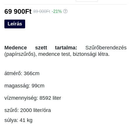
69 900Ft
89 000Ft
-21%
Leírás
Medence szett tartalma:
Szűrőberendezés
(papírszűrős), medence test, biztonsági létra.
átmérő: 366cm
magasság: 99cm
vízmennyiség: 8592 liter
szűrő: 2000 liter/óra
súlya: 41 kg