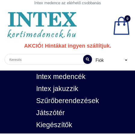
Intex medence az elérhető csobbanás
0
AKCIÓ! Hintákat ingyen szállítjuk.
Fiók
Intex medencék
Intex jakuzzik
Szűrőberendezések
Játszótér
Kiegészítők