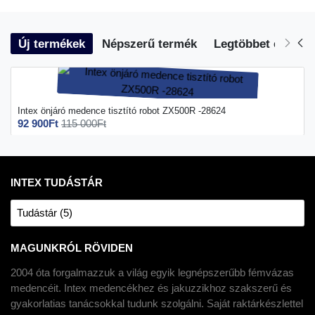
Új termékek
Népszerű termék
Legtöbbet eladott
Intex önjáró medence tisztító robot ZX500R -28624
92 900Ft
115 000Ft
INTEX TUDÁSTÁR
Tudástár (5)
MAGUNKRÓL RÖVIDEN
2004 óta forgalmazzuk a világ egyik legnépszerűbb fémvázas
medencéit. Intex medencékhez és jakuzzikhoz szakszerű és
gyakorlatias tanácsokkal tudunk szolgálni. Saját raktárkészlettel