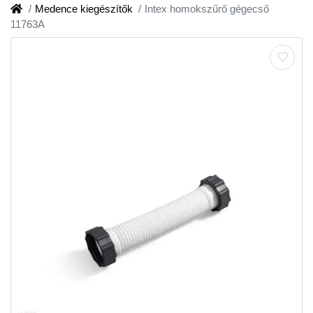
Medence kiegészítők
Intex homokszűrő gégecső
11763A