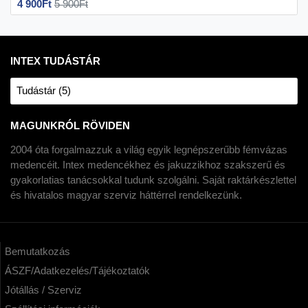
4 900Ft
5 900Ft
INTEX TUDÁSTÁR
Tudástár (5)
MAGUNKRÓL RÖVIDEN
2004 óta forgalmazzuk a világ egyik legnépszerűbb fémvázas
medencéit. Intex medencékhez és jakuzzikhoz szakszerű és
gyakorlatias tanácsokkal tudunk szolgálni. Saját raktárkészlettel
és hivatalos magyar szerviz háttérrel rendelkezünk.
Bemutatkozás
ÁSZF/Adatkezelés/Tájékoztatók
Jótállás / Szerviz