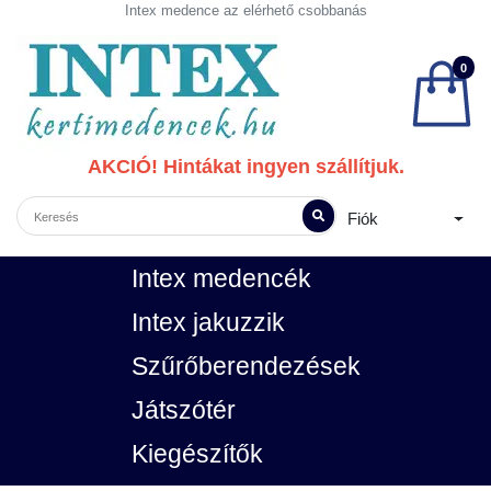
Intex medence az elérhető csobbanás
0
AKCIÓ! Hintákat ingyen szállítjuk.
Fiók
Intex medencék
Intex jakuzzik
Szűrőberendezések
Játszótér
Kiegészítők