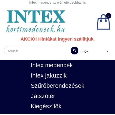
Intex medence az elérhető csobbanás
0
AKCIÓ! Hintákat ingyen szállítjuk.
Fiók
Intex medencék
Intex jakuzzik
Szűrőberendezések
Játszótér
Kiegészítők