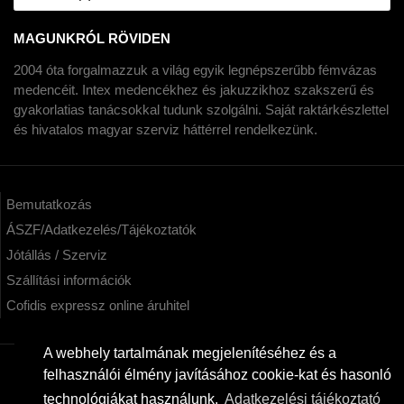
MAGUNKRÓL RÖVIDEN
2004 óta forgalmazzuk a világ egyik legnépszerűbb fémvázas
medencéit. Intex medencékhez és jakuzzikhoz szakszerű és
gyakorlatias tanácsokkal tudunk szolgálni. Saját raktárkészlettel
és hivatalos magyar szerviz háttérrel rendelkezünk.
Bemutatkozás
ÁSZF/Adatkezelés/Tájékoztatók
Jótállás / Szerviz
Szállítási információk
Cofidis expressz online áruhitel
A webhely tartalmának megjelenítéséhez és a
felhasználói élmény javításához cookie-kat és hasonló
KAPCSOLAT
technológiákat használunk.
Adatkezelési tájékoztató