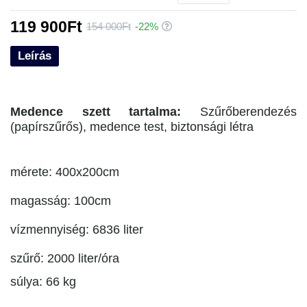
119 900Ft
154 000Ft
-22%
Leírás
Medence szett tartalma:
Szűrőberendezés
(papírszűrős), medence test, biztonsági létra
mérete: 400x200cm
magasság: 100cm
vízmennyiség: 6836 liter
szűrő: 2000 liter/óra
súlya: 66 kg