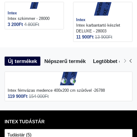
Intex
Intex szkimmer - 28000
Intex
3 200Ft
4 800Ft
Intex karbantartó készlet
DELUXE - 28003
11 900Ft
13 900Ft
Új termékek
Népszerű termék
Legtöbbet eladott
Intex fémvázas medence 400x200 cm szűrővel -26788
119 900Ft
154 000Ft
INTEX TUDÁSTÁR
Tudástár (5)