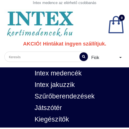
Intex medence az elérhető csobbanás
0
AKCIÓ! Hintákat ingyen szállítjuk.
Fiók
Intex medencék
Intex jakuzzik
Szűrőberendezések
Játszótér
Kiegészítők