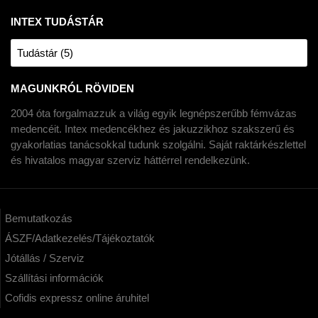
INTEX TUDÁSTÁR
Tudástár (5)
MAGUNKRÓL RÖVIDEN
2004 óta forgalmazzuk a világ egyik legnépszerűbb fémvázas
medencéit. Intex medencékhez és jakuzzikhoz szakszerű és
gyakorlatias tanácsokkal tudunk szolgálni. Saját raktárkészlettel
és hivatalos magyar szerviz háttérrel rendelkezünk.
Bemutatkozás
ÁSZF/Adatkezelés/Tájékoztatók
Jótállás / Szerviz
Szállítási információk
Cofidis expressz online áruhitel