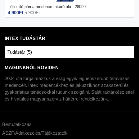
Téliesítő párna medence takaró alá - 28099
4 900Ft
5 900Ft
INTEX TUDÁSTÁR
Tudástár (5)
MAGUNKRÓL RÖVIDEN
2004 óta forgalmazzuk a világ egyik legnépszerűbb fémvázas
medencéit. Intex medencékhez és jakuzzikhoz szakszerű és
gyakorlatias tanácsokkal tudunk szolgálni. Saját raktárkészlettel
és hivatalos magyar szerviz háttérrel rendelkezünk.
Bemutatkozás
ÁSZF/Adatkezelés/Tájékoztatók