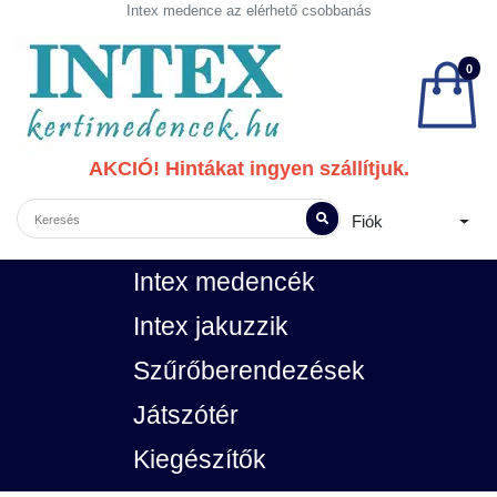
Intex medence az elérhető csobbanás
0
AKCIÓ! Hintákat ingyen szállítjuk.
Fiók
Intex medencék
Intex jakuzzik
Szűrőberendezések
Játszótér
Kiegészítők