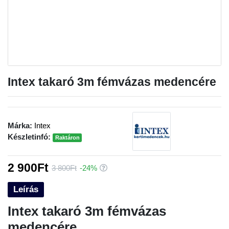
Intex takaró 3m fémvázas medencére
Márka:
Intex
Készletinfó:
Raktáron
2 900Ft
3 800Ft
-24%
Leírás
Intex takaró 3m fémvázas
medencére