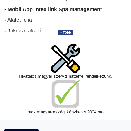
- Mobil App Intex link Spa management
- Alátét fólia
- Jakuzzi takaró
Több
- Hordozó táska
- Szűrőbetét
- Vegyszeradagoló
Doboz méretei: 82x59x52 cm
Hivatalos magyar szerviz háttérrel rendelkezünk.
PureSpa by Intex
Intex magyarországi képviselet 2004 óta.
Műszaki paraméterek: