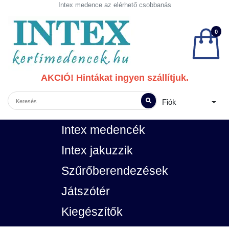
Intex medence az elérhető csobbanás
0
AKCIÓ! Hintákat ingyen szállítjuk.
Fiók
Intex medencék
Intex jakuzzik
Szűrőberendezések
Játszótér
Kiegészítők