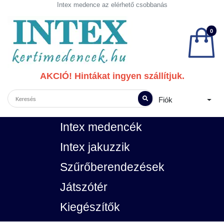
Intex medence az elérhető csobbanás
0
AKCIÓ! Hintákat ingyen szállítjuk.
Fiók
Intex medencék
Intex jakuzzik
Szűrőberendezések
Játszótér
Kiegészítők