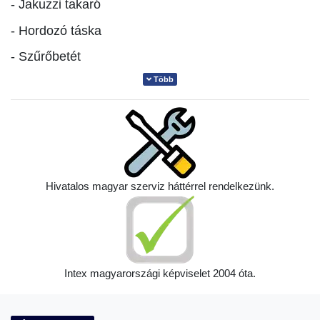
- Jakuzzi takaró
- Hordozó táska
- Szűrőbetét
Több
PureSpa by Intex
Műszaki paraméterek:
Hivatalos magyar szerviz háttérrel rendelkezünk.
Cikkszám:
28452
Személyek száma:
6
fő
Intex magyarországi képviselet 2004 óta.
Vízmennyiség:
1098
liter