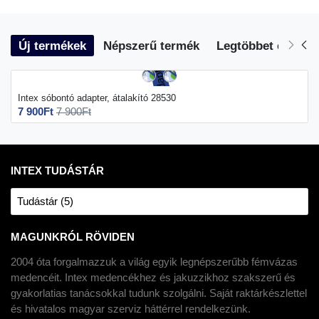
Új termékek
Népszerű termék
Legtöbbet eladott
Intex sóbontó adapter, átalakító 28530
7 900Ft
7 900Ft
INTEX TUDÁSTÁR
Tudástár (5)
MAGUNKRÓL RÖVIDEN
2004 óta forgalmazzuk a világ egyik legnépszerűbb fémvázas
medencéit. Intex medencékhez és jakuzzikhoz szakszerű és
gyakorlatias tanácsokkal tudunk szolgálni. Saját raktárkészlettel
és hivatalos magyar szerviz háttérrel rendelkezünk.