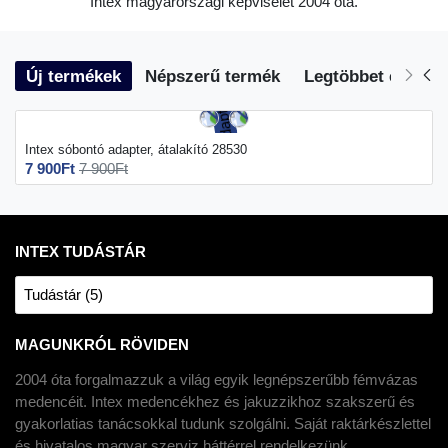
Intex magyarországi képviselet 2004 óta.
Új termékek
Népszerű termék
Legtöbbet eladott
Intex sóbontó adapter, átalakító 28530
7 900Ft
7 900Ft
INTEX TUDÁSTÁR
Tudástár (5)
MAGUNKRÓL RÖVIDEN
2004 óta forgalmazzuk a világ egyik legnépszerűbb fémvázas
medencéit. Intex medencékhez és jakuzzikhoz szakszerű és
gyakorlatias tanácsokkal tudunk szolgálni. Saját raktárkészlettel
és hivatalos magyar szerviz háttérrel rendelkezünk.