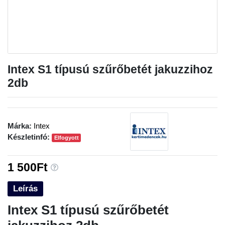
Intex S1 típusú szűrőbetét jakuzzihoz
2db
Márka:
Intex
Készletinfó:
Elfogyott
1 500Ft
Leírás
Intex S1 típusú szűrőbetét