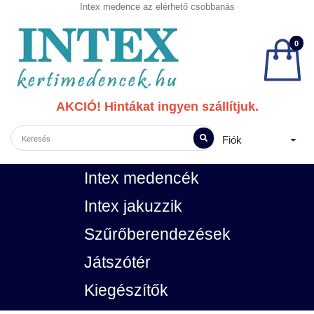
Intex medence az elérhető csobbanás
0
AKCIÓ! Hintákat ingyen szállítjuk.
Fiók
Intex medencék
Intex jakuzzik
Szűrőberendezések
Játszótér
Kiegészítők