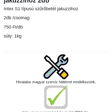
jakuzzihoz 2db
Intex S1 típusú szűrőbetét jakuzzihoz
2db /csomag
750 Ft/db
súly: 1kg
Hivatalos magyar szerviz háttérrel rendelkezünk.