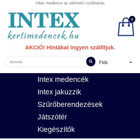
Intex medence az elérhető csobbanás
0
AKCIÓ! Hintákat ingyen szállítjuk.
Fiók
Intex medencék
Intex jakuzzik
Szűrőberendezések
Játszótér
Kiegészítők