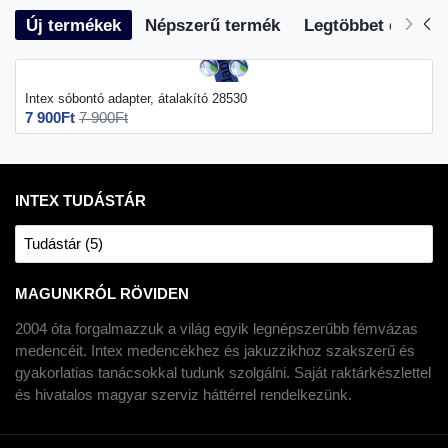
Új termékek
Népszerű termék
Legtöbbet eladott
Intex sóbontó adapter, átalakító 28530
7 900Ft
7 900Ft
INTEX TUDÁSTÁR
Tudástár (5)
MAGUNKRÓL RÖVIDEN
2004 óta forgalmazzuk a világ egyik legnépszerűbb fémvázas
medencéit. Intex medencékhez és jakuzzikhoz szakszerű és
gyakorlatias tanácsokkal tudunk szolgálni. Saját raktárkészlettel
és hivatalos magyar szerviz háttérrel rendelkezünk.