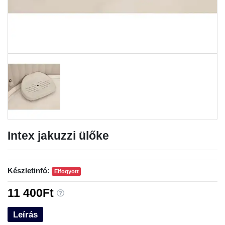
Intex jakuzzi ülőke
Készletinfó:
Elfogyott
11 400Ft
Leírás