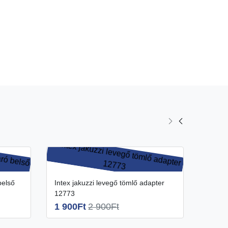
Intex jakuzzi levegő tömlő adapter
Intex jakuzzi levegő tömlő adapter
12773
11575
1 900Ft
2 900Ft
1 50