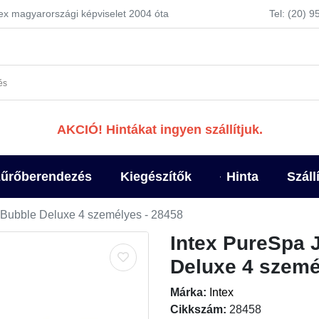
tex magyarországi képviselet 2004 óta
Tel: (20) 
AKCIÓ! Hintákat ingyen szállítjuk.
űrőberendezés
Kiegészítők
Hinta
Száll
& Bubble Deluxe 4 személyes - 28458
Intex PureSpa 
Deluxe 4 szemé
Márka:
Intex
Cikkszám:
28458