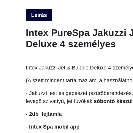
Leírás
Intex PureSpa Jakuzzi 
Deluxe 4 személyes
Intex Jakuzzi Jet & Bubble Deluxe 4 személye
(A szett mindent tartalmaz ami a használath
- Jakuzzi test és gépészet (szűrőberendezés, 
levegő szivattyú, jet fúvókák
sóbontó készü
-
2db fejtámla
- Intex Spa mobil app