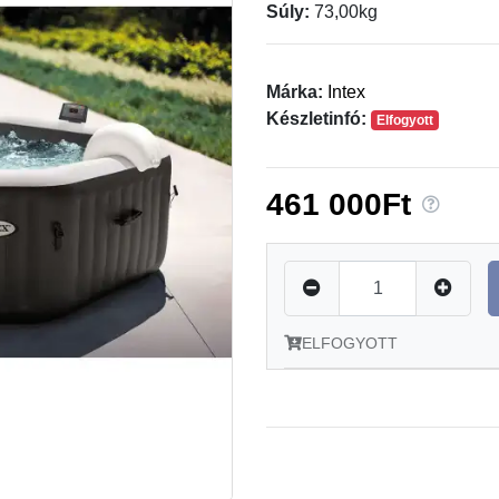
Súly:
73,00kg
Márka:
Intex
Készletinfó:
Elfogyott
461 000Ft
ELFOGYOTT