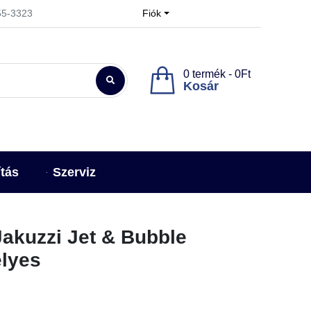
955-3323
Fiók
0 termék - 0Ft
Kosár
ítás
Szerviz
Jakuzzi Jet & Bubble
lyes