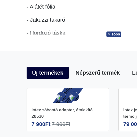
- Alátét fólia
- Jakuzzi takaró
- Hordozó táska
Több
- Szűrőbetét
-
Vezeték nélküli vezérlő / wifi
Doboz méretei: 76x54x102 cm
Új termékek
Népszerű termék
L
PureSpa by Intex
Intex sóbontó adapter, átalakító
Intex jet&pupple energiatakarékos
Műszaki paraméterek:
28530
termo 
7 900Ft
7 900Ft
79 00