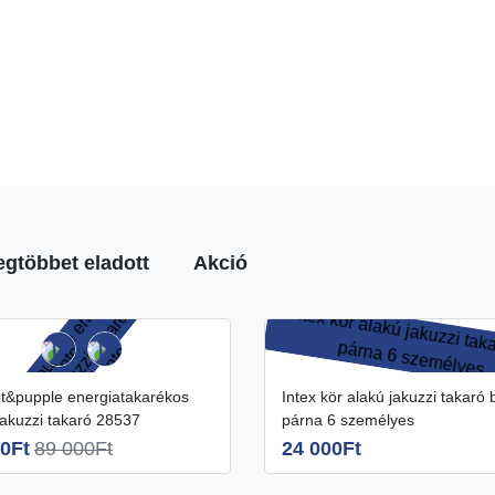
egtöbbet eladott
Akció
Intex kör alakú jakuzzi takaró belső
jakuzzi takaró 28537
párna 6 személyes
0Ft
89 000Ft
24 000Ft