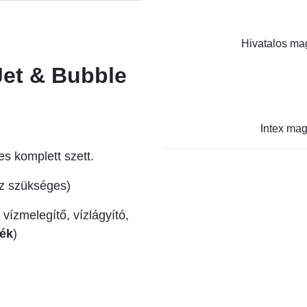
Hivatalos mag
Jet & Bubble
Intex mag
s komplett szett.
oz szükséges)
vízmelegítő, vízlágyító,
lék
)