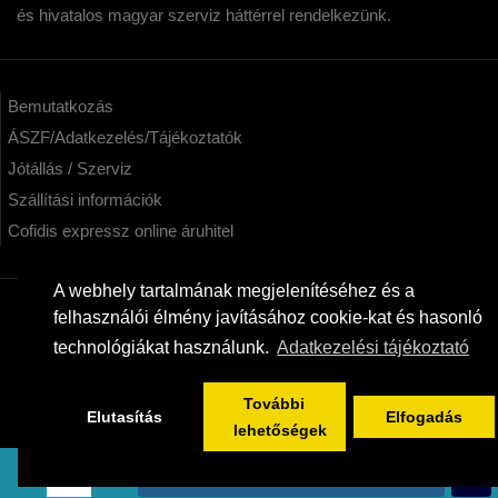
és hivatalos magyar szerviz háttérrel rendelkezünk.
Bemutatkozás
ÁSZF/Adatkezelés/Tájékoztatók
Jótállás / Szerviz
Szállítási információk
Cofidis expressz online áruhitel
A webhely tartalmának megjelenítéséhez és a
felhasználói élmény javításához cookie-kat és hasonló
KAPCSOLAT
technológiákat használunk.
Adatkezelési tájékoztató
kertimedencek.hu - Intex képviselet Webáruház
06/20/955-3323
További
Elutasítás
Elfogadás
info@kertimedencek.hu
lehetőségek
ELFOGYOTT
Partnereink:
Sup fa
,
Medence piac
,
Karbon & Hajó műszer