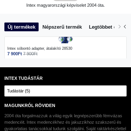
Intex magyarországi képviselet 2004 óta.
Új termékek
Népszerű termék
Legtöbbet eladott
Intex sóbontó adapter, átalakító 28530
7 900Ft
7 900Ft
INTEX TUDÁSTÁR
Tudástár (5)
MAGUNKRÓL RÖVIDEN
2004 óta forgalmazzuk a világ egyik legnépszerűbb fémvázas
medencéit. Intex medencékhez és jakuzzikhoz szakszerű és
gyakorlatias tanácsokkal tudunk szolgálni. Saját raktárkészlettel