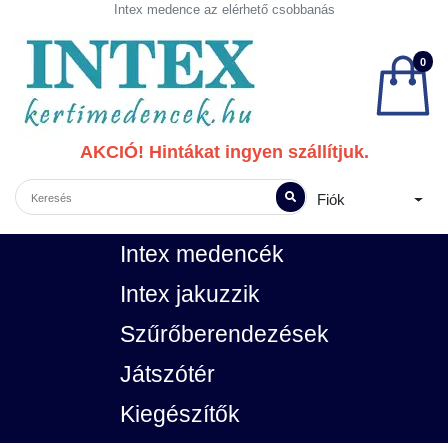
Intex medence az elérhető csobbanás
0
AKCIÓ! Hintákat ingyen szállítjuk.
Fiók
Intex medencék
Intex jakuzzik
Szűrőberendezések
Játszótér
Kiegészítők