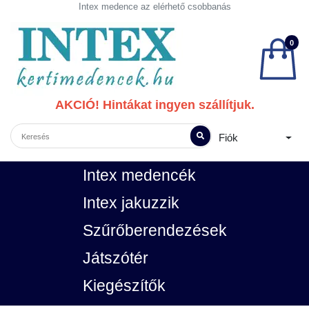
Intex medence az elérhető csobbanás
0
AKCIÓ! Hintákat ingyen szállítjuk.
Fiók
Intex medencék
Intex jakuzzik
Szűrőberendezések
Játszótér
Kiegészítők