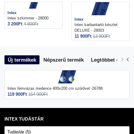
Intex
Intex szkimmer - 28000
Intex
3 200Ft
4 800Ft
Intex karbantartó készlet
DELUXE - 28003
11 900Ft
13 900Ft
Új termékek
Népszerű termék
Legtöbbet eladott
Intex fémvázas medence 400x200 cm szűrővel -26788
119 900Ft
154 000Ft
INTEX TUDÁSTÁR
Tudástár (5)