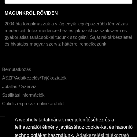
MAGUNKRÓL RÖVIDEN
2004 óta forgalmazzuk a világ egyik legnépszerűbb fémvázas
medencéit. Intex medencékhez és jakuzzikhoz szakszerű és
gyakorlatias tanácsokkal tudunk szolgálni. Saját raktárkészlettel
és hivatalos magyar szerviz háttérrel rendelkezünk.
Bemutatkozás
ÁSZF/Adatkezelés/Tájékoztatók
Jótállás / Szerviz
Szállítási információk
Cofidis expressz online áruhitel
A webhely tartalmának megjelenítéséhez és a
felhasználói élmény javításához cookie-kat és hasonló
KAPCSOLAT
technológiákat használunk.
Adatkezelési tájékoztató