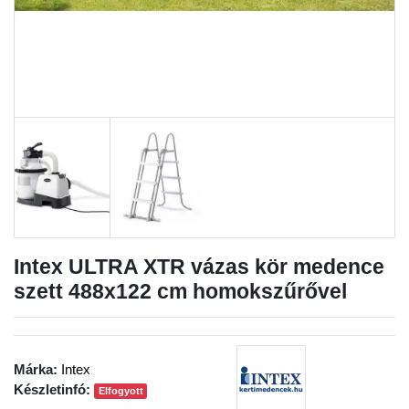
Intex ULTRA XTR vázas kör medence
szett 488x122 cm homokszűrővel
Márka:
Intex
Készletinfó:
Elfogyott