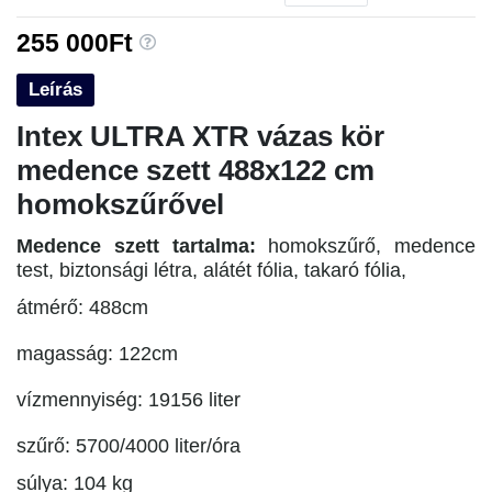
255 000Ft
Leírás
Intex ULTRA XTR vázas kör
medence szett 488x122 cm
homokszűrővel
Medence szett tartalma:
homokszűrő, medence
test, biztonsági létra, alátét fólia, takaró fólia,
átmérő: 488cm
magasság: 122cm
vízmennyiség: 19156 liter
szűrő: 5700/4000 liter/óra
súlya: 104 kg