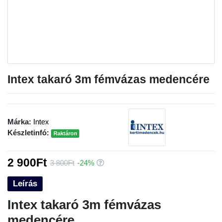
Intex takaró 3m fémvázas medencére
Márka:
Intex
Készletinfó:
Raktáron
2 900Ft
3 800Ft
-24%
Leírás
Intex takaró 3m fémvázas
medencére