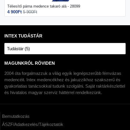
Téliesítő párna medence takaró alá - 28099
4 900Ft
5 900Ft
INTEX TUDÁSTÁR
Tudástár (5)
MAGUNKRÓL RÖVIDEN
2004 óta forgalmazzuk a világ egyik legnépszerűbb fémvázas
medencéit. Intex medencékhez és jakuzzikhoz szakszerű és
gyakorlatias tanácsokkal tudunk szolgálni. Saját raktárkészlettel
és hivatalos magyar szerviz háttérrel rendelkezünk.
Bemutatkozás
ÁSZF/Adatkezelés/Tájékoztatók