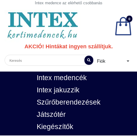
Intex medence az elérhető csobbanás
0
AKCIÓ! Hintákat ingyen szállítjuk.
Fiók
Intex medencék
Intex jakuzzik
Szűrőberendezések
Játszótér
Kiegészítők