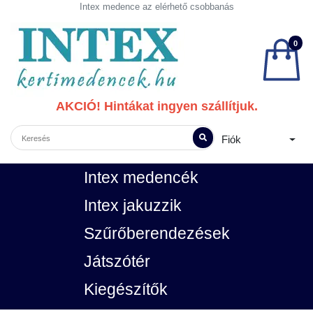
Intex medence az elérhető csobbanás
0
AKCIÓ! Hintákat ingyen szállítjuk.
Fiók
Intex medencék
Intex jakuzzik
Szűrőberendezések
Játszótér
Kiegészítők