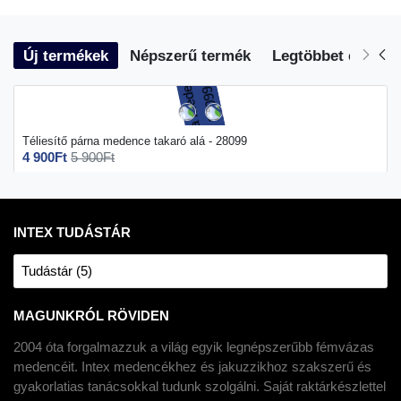
Új termékek
Népszerű termék
Legtöbbet eladott
Téliesítő párna medence takaró alá - 28099
4 900Ft
5 900Ft
INTEX TUDÁSTÁR
Tudástár (5)
MAGUNKRÓL RÖVIDEN
2004 óta forgalmazzuk a világ egyik legnépszerűbb fémvázas
medencéit. Intex medencékhez és jakuzzikhoz szakszerű és
gyakorlatias tanácsokkal tudunk szolgálni. Saját raktárkészlettel