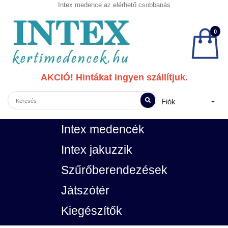
Intex medence az elérhető csobbanás
0
AKCIÓ! Hintákat ingyen szállítjuk.
Fiók
Intex medencék
Intex jakuzzik
Szűrőberendezések
Játszótér
Kiegészítők