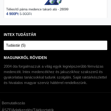
Téliesítő párna medence takaró alá - 28099
4 900Ft
5 900Ft
INTEX TUDÁSTÁR
Tudástár (5)
MAGUNKRÓL RÖVIDEN
2004 óta forgalmazzuk a világ egyik legnépszerűbb fémvázas
medencéit. Intex medencékhez és jakuzzikhoz szakszerű és
gyakorlatias tanácsokkal tudunk szolgálni. Saját raktárkészlettel
és hivatalos magyar szerviz háttérrel rendelkezünk.
Bemutatkozás
ÁSZF/Adatkezelés/Tájékoztatók