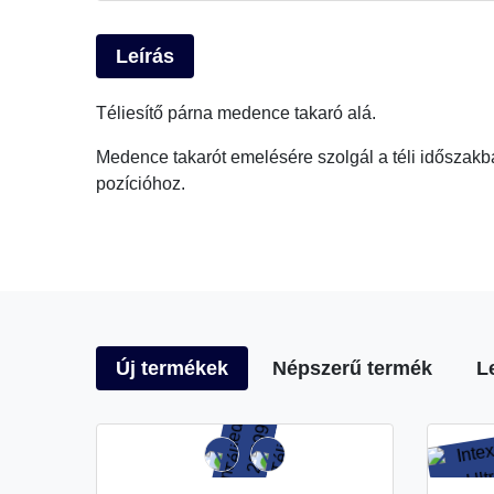
Leírás
Téliesítő párna medence takaró alá.
Medence takarót emelésére szolgál a téli időszakban
pozícióhoz.
Új termékek
Népszerű termék
L