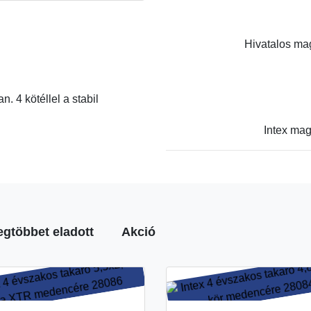
Hivatalos mag
. 4 kötéllel a stabil
Intex mag
egtöbbet eladott
Akció