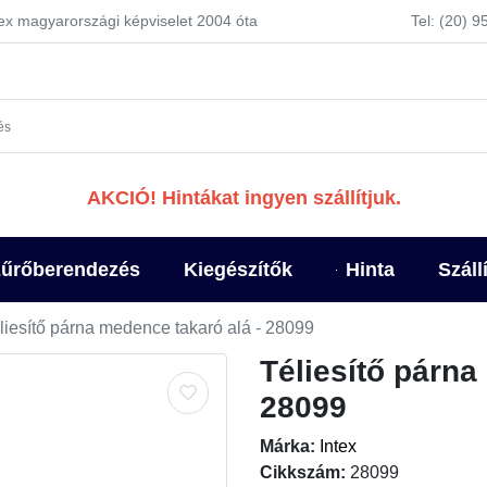
tex magyarországi képviselet 2004 óta
Tel: (20) 
AKCIÓ! Hintákat ingyen szállítjuk.
űrőberendezés
Kiegészítők
Hinta
Száll
liesítő párna medence takaró alá - 28099
Téliesítő párna
28099
Márka:
Intex
Cikkszám:
28099