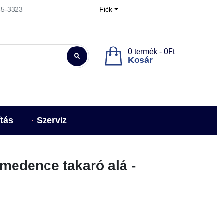
955-3323
Fiók
0 termék - 0Ft
Kosár
ítás
Szerviz
 medence takaró alá -