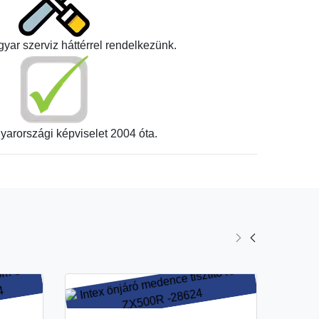
yar szerviz háttérrel rendelkezünk.
yarországi képviselet 2004 óta.
Intex