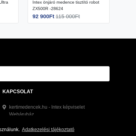
5 90
Intex önjáró medence tisztító robot
ZX500R -28624
92 900Ft
115 000Ft
KAPCSOLAT
kertimedencek.hu - Intex képviselet
Webáruház
06/20/955-3323
asználunk.
Adatkezelési tájékoztató
info@kertimedencek.hu