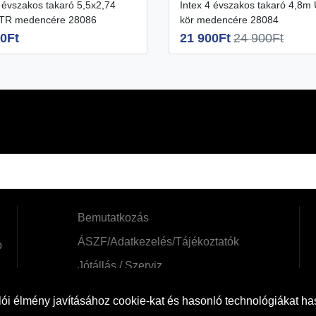
Intex 4 évszakos takaró 4,8m Ultra
XTR medencére 28086
kör medencére 28084
0Ft
21 900Ft
24 900Ft
Bemutatkozás
ÁSZF/Adatkezelés/Tájékoztatók
b
Jótállás / Szerviz
Szállítási információk
ói élmény javításához cookie-kat és hasonló technológiákat h
Cofidis expressz online áruhitel