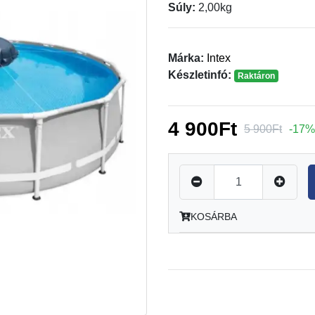
Súly:
2,00kg
Márka:
Intex
Készletinfó:
Raktáron
4 900Ft
5 900Ft
-17%
KOSÁRBA