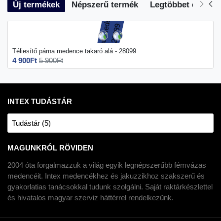
Új termékek
Népszerű termék
Legtöbbet eladott
Téliesítő párna medence takaró alá - 28099
4 900Ft
5 900Ft
INTEX TUDÁSTÁR
Tudástár (5)
MAGUNKRÓL RÖVIDEN
2004 óta forgalmazzuk a világ egyik legnépszerűbb fémvázas
medencéit. Intex medencékhez és jakuzzikhoz szakszerű és
gyakorlatias tanácsokkal tudunk szolgálni. Saját raktárkészlettel
és hivatalos magyar szerviz háttérrel rendelkezünk.