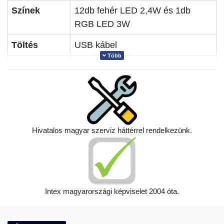
Színek
12db fehér LED 2,4W és 1db
RGB LED 3W
Töltés
USB kábel
Több
Fali töltő nem része a csomagnak,
bármelyik telefon töltő
használható.
Súly
2kg
Hivatalos magyar szerviz háttérrel rendelkezünk.
Intex magyarországi képviselet 2004 óta.