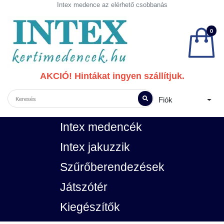
Intex medence az elérhető csobbanás
0
AKCIÓ! Hintákat ingyen szállítjuk.
Fiók
Intex medencék
Intex jakuzzik
Szűrőberendezések
Játszótér
Kiegészítők