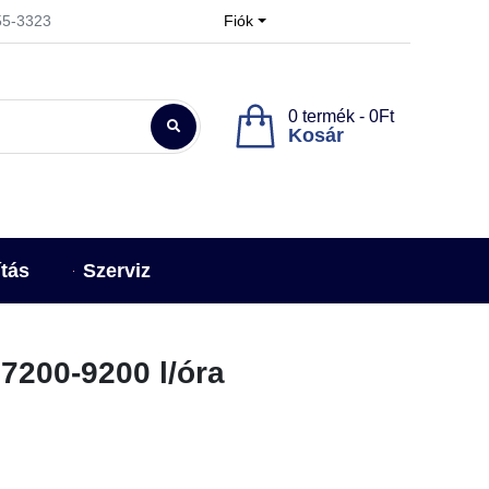
955-3323
Fiók
0 termék - 0Ft
Kosár
ítás
Szerviz
 7200-9200 l/óra