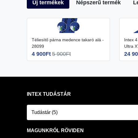
Új termékek
Népszerű termék
L
Téliesítő párna medence takaró alá -
Intex 4 évszakos takaró 5,5x2,74
28099
Ultra 
4 900Ft
5 900Ft
24 90
INTEX TUDÁSTÁR
Tudástár (5)
MAGUNKRÓL RÖVIDEN