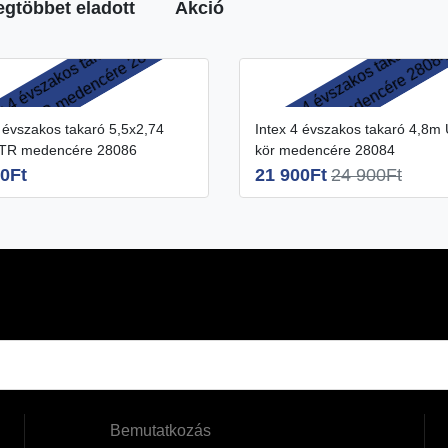
egtöbbet eladott
Akció
Intex 4 évszakos takaró 4,8m Ultra
XTR medencére 28086
kör medencére 28084
0Ft
21 900Ft
24 900Ft
Bemutatkozás