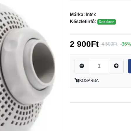
Márka:
Intex
Készletinfó:
Raktáron
2 900Ft
4 500Ft
-36%
KOSÁRBA