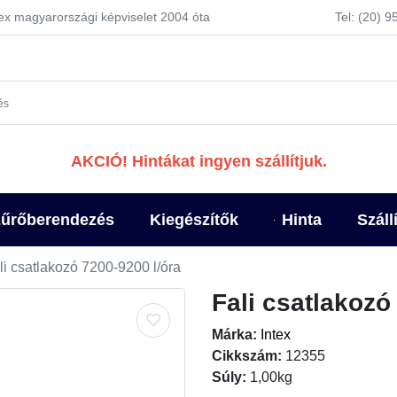
tex magyarországi képviselet 2004 óta
Tel: (20) 
AKCIÓ! Hintákat ingyen szállítjuk.
űrőberendezés
Kiegészítők
Hinta
Száll
li csatlakozó 7200-9200 l/óra
Fali csatlakozó
Márka:
Intex
Cikkszám:
12355
Súly:
1,00kg