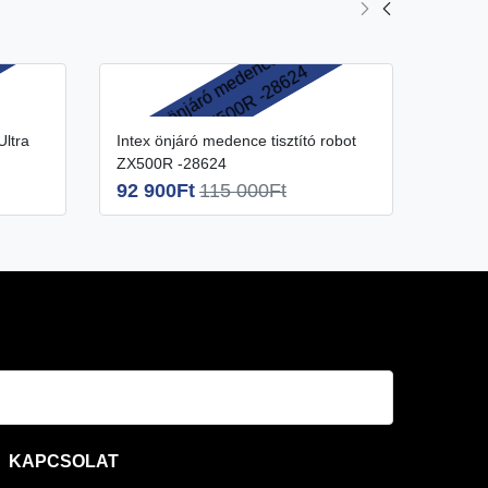
Intex
5 90
Intex önjáró medence tisztító robot
ZX500R -28624
92 900Ft
115 000Ft
KAPCSOLAT