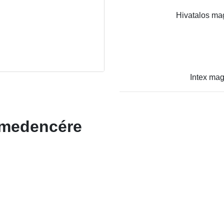
Hivatalos mag
Intex mag
a medencére