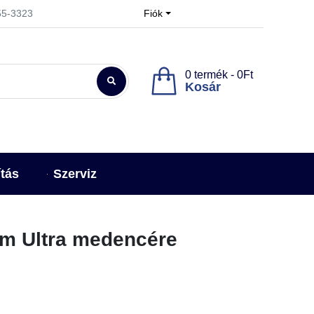
955-3323
Fiók
0 termék - 0Ft
Kosár
ítás
Szerviz
,5m Ultra medencére