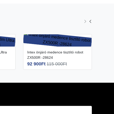
Intex
5 90
Intex önjáró medence tisztító robot
ZX500R -28624
92 900Ft
115 000Ft