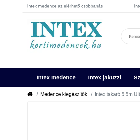
Intex medence az elérhető csobbanás
In
Intex medence
Intex jakuzzi
Sz
Medence kiegészítők
Intex takaró 5,5m U