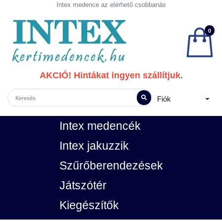
Intex medence az elérhető csobbanás
0
AKCIÓ! Hintákat ingyen szállítjuk.
Fiók
Intex medencék
Intex jakuzzik
Szűrőberendezések
Játszótér
Kiegészítők