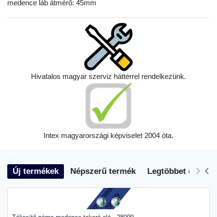
medence láb átmérő: 45mm
Hivatalos magyar szerviz háttérrel rendelkezünk.
Intex magyarországi képviselet 2004 óta.
Új termékek
Népszerű termék
Legtöbbet eladott