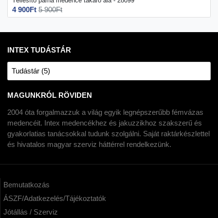
Téliesítő párna medence takaró alá - 28099
4 900Ft
5 900Ft
INTEX TUDÁSTÁR
Tudástár (5)
MAGUNKRÓL RÖVIDEN
2004 óta forgalmazzuk a világ egyik legnépszerűbb fémvázas
medencéit. Intex medencékhez és jakuzzikhoz szakszerű és
gyakorlatias tanácsokkal tudunk szolgálni. Saját raktárkészlettel
és hivatalos magyar szerviz háttérrel rendelkezünk.
Bemutatkozás
ÁSZF/Adatkezelés/Tájékoztatók
Jótállás / Szerviz