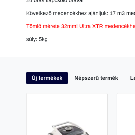
24 órás kapcsoló órával
Következő medencékhez ajánljuk: 17 m3 me
Tömlő mérete 32mm! Ultra XTR medencékhez
súly: 5kg
Új termékek
Népszerű termék
L