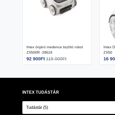
Intex önjáró medence tisztító robot
Intex Deluxe medence tisztító robot
ZX500R -28624
ZX50
92 900Ft
115 000Ft
16 90
INTEX TUDÁSTÁR
Tudástár (5)