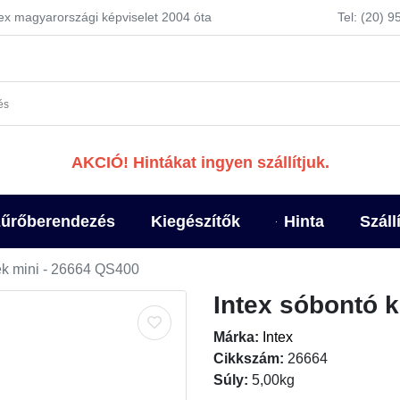
tex magyarországi képviselet 2004 óta
Tel: (20) 
AKCIÓ! Hintákat ingyen szállítjuk.
űrőberendezés
Kiegészítők
Hinta
Száll
ék mini - 26664 QS400
Intex sóbontó 
Márka:
Intex
Cikkszám:
26664
Súly:
5,00kg