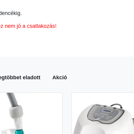
dencékig.
 nem jó a csatlakozás!
egtöbbet eladott
Akció