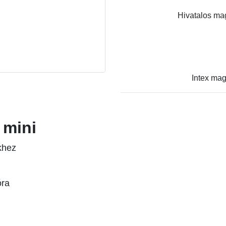
Hivatalos mag
Intex mag
 mini
khez
óra