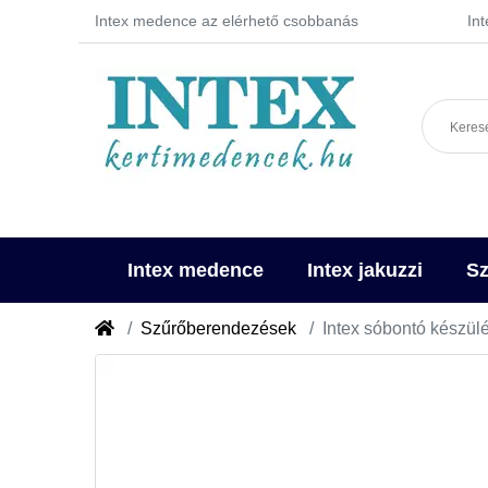
Intex medence az elérhető csobbanás
In
Intex medence
Intex jakuzzi
Sz
Szűrőberendezések
Intex sóbontó készül