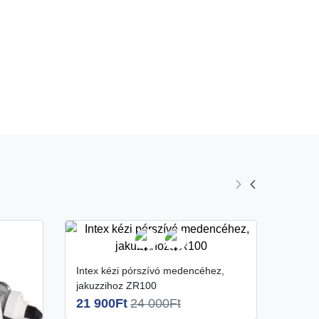
Intex kézi pórszívó medencéhez,
Intex kézi pórszívó medencéhez
jakuzzihoz ZR100
ZR20
21 900Ft
24 000Ft
26 9