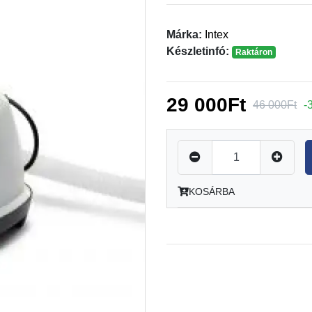
Márka:
Intex
Készletinfó:
Raktáron
29 000Ft
46 000Ft
-
KOSÁRBA