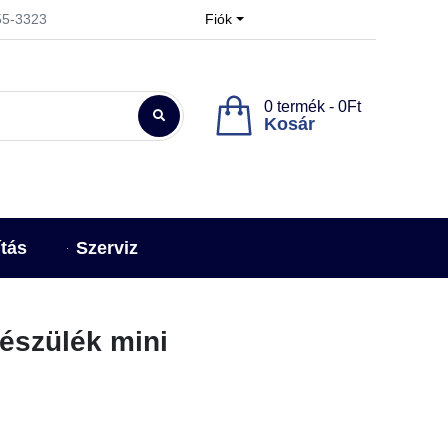
955-3323
Fiók
0 termék - 0Ft
Kosár
ítás
Szerviz
készülék mini