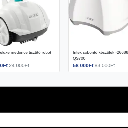
Intex sóbontó készülék -26688
QS700
0Ft
24 000Ft
58 000Ft
83 000Ft