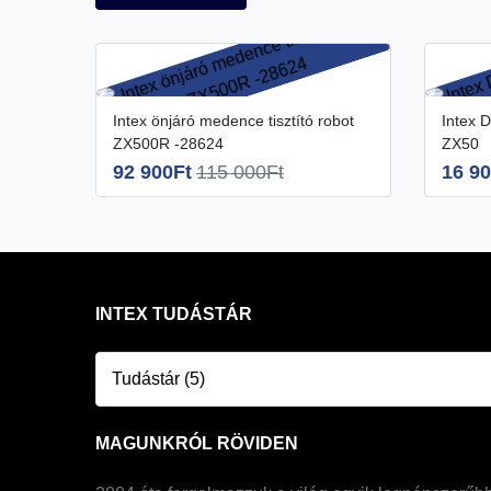
Intex önjáró medence tisztító robot
Intex Deluxe medence tisztító robot
ZX500R -28624
ZX50
92 900Ft
115 000Ft
16 90
INTEX TUDÁSTÁR
Tudástár (5)
MAGUNKRÓL RÖVIDEN