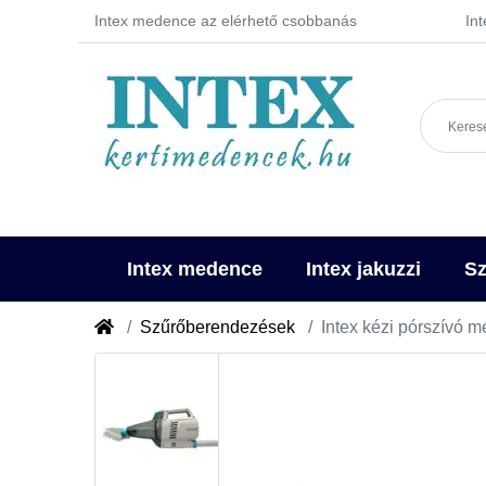
Intex medence az elérhető csobbanás
In
Intex medence
Intex jakuzzi
Sz
Szűrőberendezések
Intex kézi pórszívó