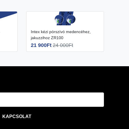
Intex kézi pórszívó medencéhez,
Intex kézi pórszívó medencéhez
jakuzzihoz ZR100
ZR20
21 900Ft
24 000Ft
26 9
KAPCSOLAT