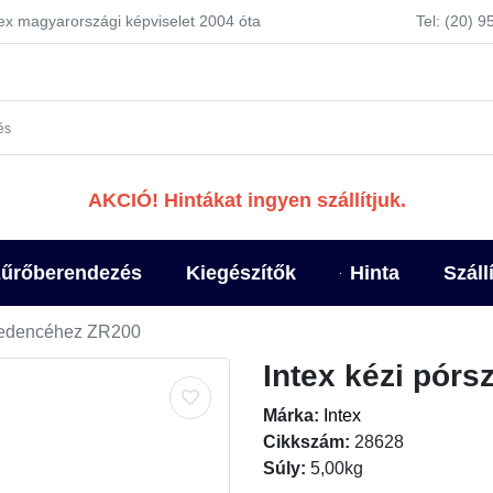
tex magyarországi képviselet 2004 óta
Tel: (20) 
AKCIÓ! Hintákat ingyen szállítjuk.
űrőberendezés
Kiegészítők
Hinta
Száll
 medencéhez ZR200
Intex kézi pór
Márka:
Intex
Cikkszám:
28628
Súly:
5,00kg