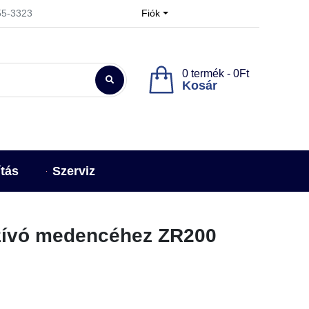
955-3323
Fiók
0 termék - 0Ft
Kosár
ítás
Szerviz
szívó medencéhez ZR200