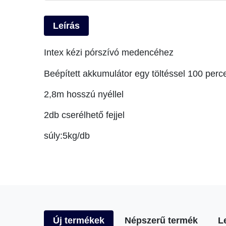
Leírás
Intex kézi pórszívó medencéhez
Beépített akkumulátor egy töltéssel 100 perc
2,8m hosszú nyéllel
2db cserélhető fejjel
súly:5
kg/db
Új termékek
Népszerű termék
L