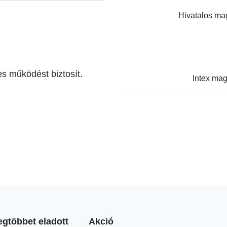
Hivatalos mag
es működést biztosít.
Intex mag
egtöbbet eladott
Akció