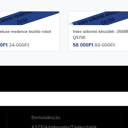
Intex sóbontó készülék -26688
QS700
0Ft
24 000Ft
58 000Ft
83 000Ft
Bemutatkozás
ÁSZF/Adatkezelés/Tájékoztatók