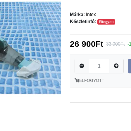
Márka:
Intex
Készletinfó:
Elfogyott
26 900Ft
33 000Ft
-
ELFOGYOTT