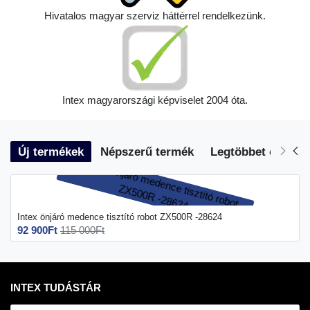
Hivatalos magyar szerviz háttérrel rendelkezünk.
Intex magyarországi képviselet 2004 óta.
Új termékek
Népszerű termék
Legtöbbet eladott
Intex önjáró medence tisztító robot ZX500R -28624
92 900Ft
115 000Ft
INTEX TUDÁSTÁR