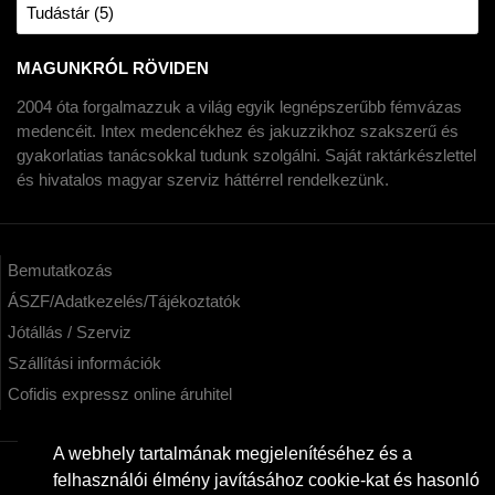
Tudástár (5)
MAGUNKRÓL RÖVIDEN
2004 óta forgalmazzuk a világ egyik legnépszerűbb fémvázas
medencéit. Intex medencékhez és jakuzzikhoz szakszerű és
gyakorlatias tanácsokkal tudunk szolgálni. Saját raktárkészlettel
és hivatalos magyar szerviz háttérrel rendelkezünk.
Bemutatkozás
ÁSZF/Adatkezelés/Tájékoztatók
Jótállás / Szerviz
Szállítási információk
Cofidis expressz online áruhitel
A webhely tartalmának megjelenítéséhez és a
felhasználói élmény javításához cookie-kat és hasonló
KAPCSOLAT