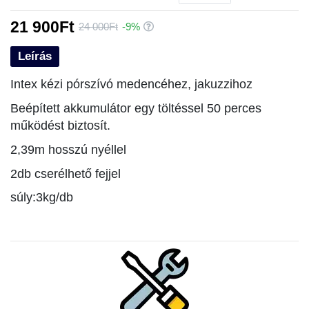
21 900Ft
24 000Ft
-9%
Leírás
Intex kézi pórszívó medencéhez, jakuzzihoz
Beépített akkumulátor egy töltéssel 50 perces
működést biztosít.
2,39m hosszú nyéllel
2db cserélhető fejjel
súly:3
kg/db