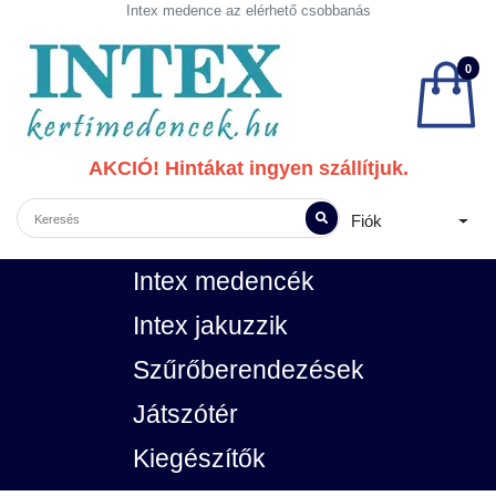
Intex medence az elérhető csobbanás
0
AKCIÓ! Hintákat ingyen szállítjuk.
Fiók
Intex medencék
Intex jakuzzik
Szűrőberendezések
Játszótér
Kiegészítők