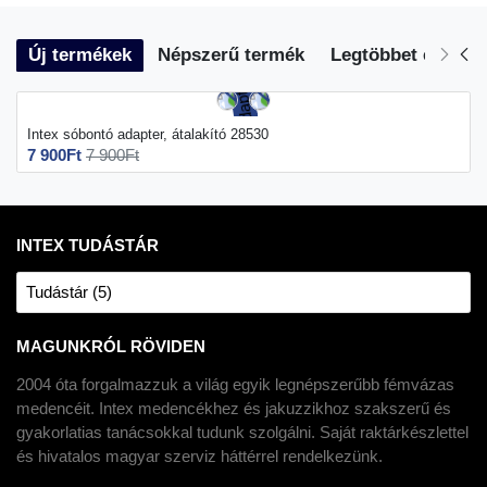
Új termékek
Népszerű termék
Legtöbbet eladott
Intex sóbontó adapter, átalakító 28530
7 900Ft
7 900Ft
INTEX TUDÁSTÁR
Tudástár (5)
MAGUNKRÓL RÖVIDEN
2004 óta forgalmazzuk a világ egyik legnépszerűbb fémvázas
medencéit. Intex medencékhez és jakuzzikhoz szakszerű és
gyakorlatias tanácsokkal tudunk szolgálni. Saját raktárkészlettel
és hivatalos magyar szerviz háttérrel rendelkezünk.