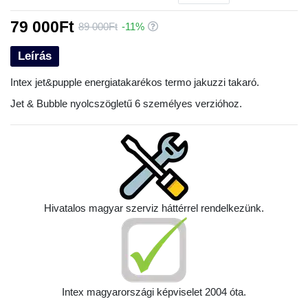
79 000Ft
89 000Ft
-11%
Leírás
Intex jet&pupple energiatakarékos termo jakuzzi takaró.
Jet & Bubble nyolcszögletű 6 személyes verzióhoz.
Hivatalos magyar szerviz háttérrel rendelkezünk.
Intex magyarországi képviselet 2004 óta.