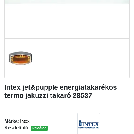
Intex jet&pupple energiatakarékos
termo jakuzzi takaró 28537
Márka:
Intex
Készletinfó:
Raktáron