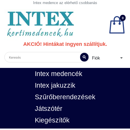
Intex medence az elérhető csobbanás
0
AKCIÓ! Hintákat ingyen szállítjuk.
Fiók
Intex medencék
Intex jakuzzik
Szűrőberendezések
Játszótér
Kiegészítők