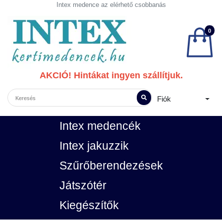
Intex medence az elérhető csobbanás
0
AKCIÓ! Hintákat ingyen szállítjuk.
Fiók
Intex medencék
Intex jakuzzik
Szűrőberendezések
Játszótér
Kiegészítők