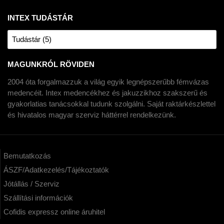
INTEX TUDÁSTÁR
Tudástár (5)
MAGUNKRÓL RÖVIDEN
2004 óta forgalmazzuk a világ egyik legnépszerűbb fémvázas
medencéit. Intex medencékhez és jakuzzikhoz szakszerű és
gyakorlatias tanácsokkal tudunk szolgálni. Saját raktárkészlettel
és hivatalos magyar szerviz háttérrel rendelkezünk.
Bemutatkozás
ÁSZF/Adatkezelés/Tájékoztatók
Jótállás / Szerviz
Szállítási információk
Cofidis expressz online áruhitel