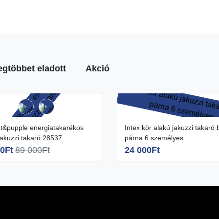
egtöbbet eladott
Akció
Intex kör alakú jakuzzi takaró belső
jakuzzi takaró 28537
párna 6 személyes
0Ft
89 000Ft
24 000Ft