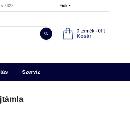
955-3323
Fiók
0 termék - 0Ft
Kosár
ítás
Szerviz
ejtámla