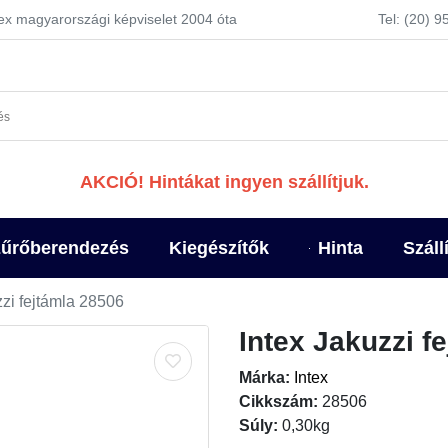
tex magyarországi képviselet 2004 óta
Tel: (20) 
AKCIÓ! Hintákat ingyen szállítjuk.
űrőberendezés
Kiegészítők
Hinta
Száll
zzi fejtámla 28506
Intex Jakuzzi f
Márka:
Intex
Cikkszám:
28506
Súly:
0,30kg