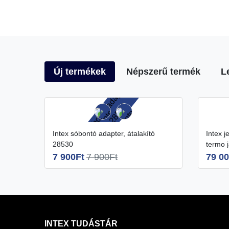
Új termékek
Népszerű termék
L
Intex sóbontó adapter, átalakító
Intex jet&pupple energiatakarékos
28530
termo 
7 900Ft
7 900Ft
79 00
INTEX TUDÁSTÁR