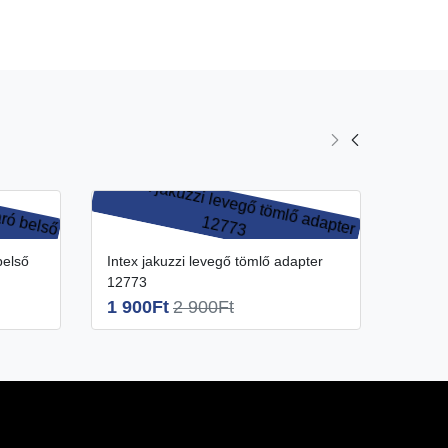
Intex jakuzzi levegő tömlő adapter
Intex jakuzzi levegő tömlő adapter
12773
11575
1 900Ft
2 900Ft
1 50