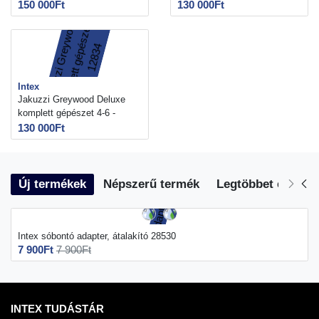
150 000Ft
130 000Ft
Intex
Jakuzzi Greywood Deluxe
komplett gépészet 4-6 -
12834
130 000Ft
Új termékek
Népszerű termék
Legtöbbet eladott
Intex sóbontó adapter, átalakító 28530
7 900Ft
7 900Ft
INTEX TUDÁSTÁR