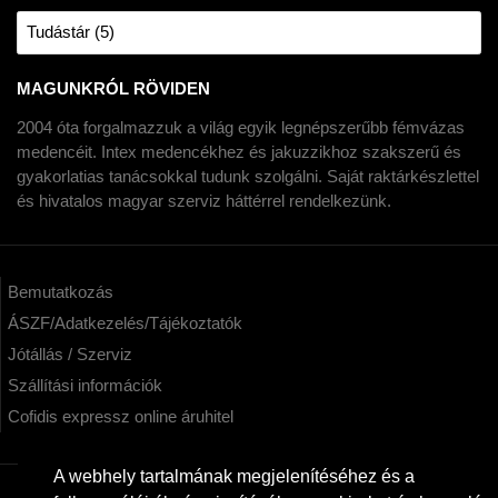
Tudástár (5)
MAGUNKRÓL RÖVIDEN
2004 óta forgalmazzuk a világ egyik legnépszerűbb fémvázas
medencéit. Intex medencékhez és jakuzzikhoz szakszerű és
gyakorlatias tanácsokkal tudunk szolgálni. Saját raktárkészlettel
és hivatalos magyar szerviz háttérrel rendelkezünk.
Bemutatkozás
ÁSZF/Adatkezelés/Tájékoztatók
Jótállás / Szerviz
Szállítási információk
Cofidis expressz online áruhitel
A webhely tartalmának megjelenítéséhez és a