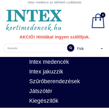
Intex medence az elérhető csobbanás
0
AKCIÓ! Hintákat ingyen szállítjuk.
Fiók
Intex medencék
Intex jakuzzik
Szűrőberendezések
Játszótér
Kiegészítők