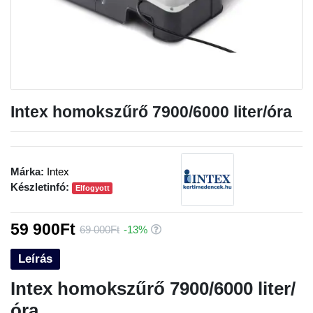
Intex homokszűrő 7900/6000 liter/óra
Márka:
Intex
Készletinfó:
Elfogyott
59 900Ft
69 000Ft
-13%
Leírás
Intex homokszűrő 7900/6000 liter/
óra