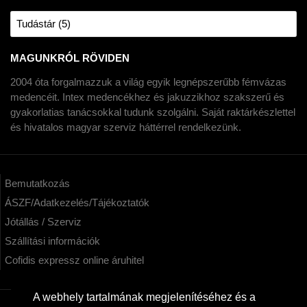
Tudástár (5)
MAGUNKRÓL RÖVIDEN
2004 óta forgalmazzuk a világ egyik legnépszerűbb fémvázas
medencéit. Intex medencékhez és jakuzzikhoz szakszerű és
gyakorlatias tanácsokkal tudunk szolgálni. Saját raktárkészlettel
és hivatalos magyar szerviz háttérrel rendelkezünk.
Bemutatkozás
ÁSZF/Adatkezelés/Tájékoztatók
Jótállás / Szerviz
Szállítási információk
Cofidis expressz online áruhitel
A webhely tartalmának megjelenítéséhez és a