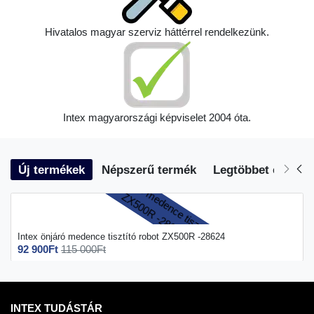
Hivatalos magyar szerviz háttérrel rendelkezünk.
Intex magyarországi képviselet 2004 óta.
Új termékek
Népszerű termék
Legtöbbet eladott
Intex önjáró medence tisztító robot ZX500R -28624
92 900Ft
115 000Ft
INTEX TUDÁSTÁR