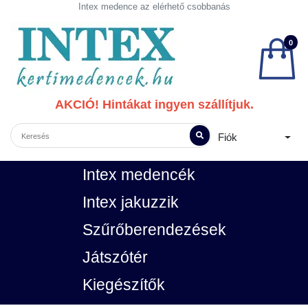
Intex medence az elérhető csobbanás
0
AKCIÓ! Hintákat ingyen szállítjuk.
Fiók
Intex medencék
Intex jakuzzik
Szűrőberendezések
Játszótér
Kiegészítők