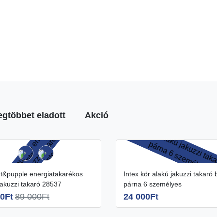
egtöbbet eladott
Akció
Intex kör alakú jakuzzi takaró belső
jakuzzi takaró 28537
párna 6 személyes
0Ft
89 000Ft
24 000Ft