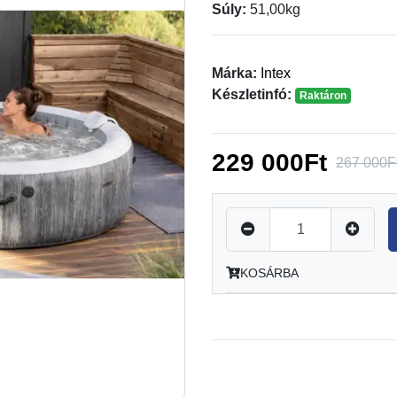
Súly:
51,00kg
Márka:
Intex
Készletinfó:
Raktáron
229 000Ft
267 000F
KOSÁRBA