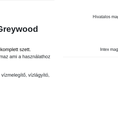
Hivatalos mag
 Greywood
omplett szett.
Intex mag
almaz ami a használathoz
vízmelegítő, vízlágyító,