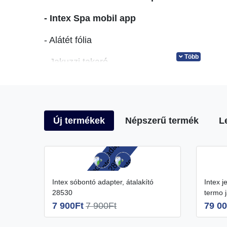
- Intex Spa mobil app
- Alátét fólia
Több
- Jakuzzi takaró
- Hordozó táska
- Szűrőbetét
Új termékek
Népszerű termék
L
- Vegyszeradagoló
Doboz méretei: 82x62x57 cm
Intex sóbontó adapter, átalakító
Intex jet&pupple energiatakarékos
PureSpa by Intex
28530
termo 
7 900Ft
7 900Ft
79 00