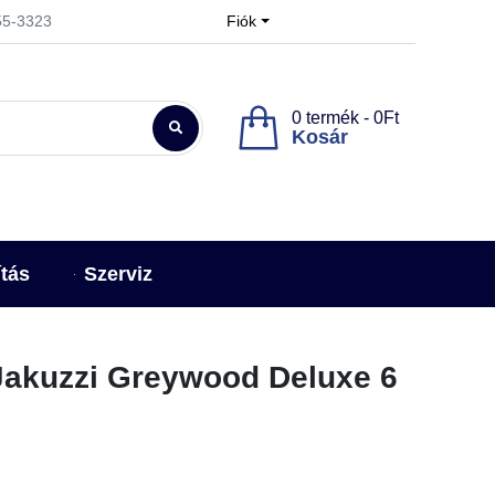
955-3323
Fiók
0 termék - 0Ft
Kosár
ítás
Szerviz
Jakuzzi Greywood Deluxe 6