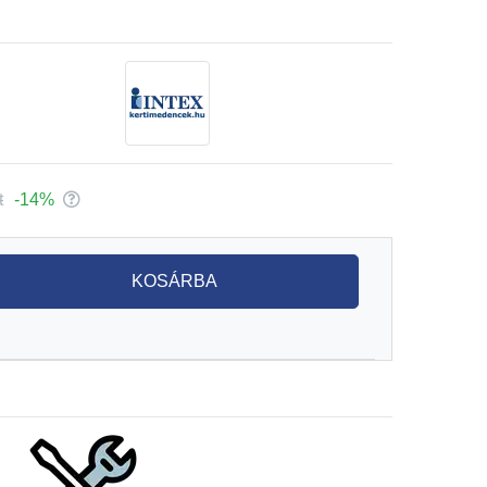
t
-14%
KOSÁRBA