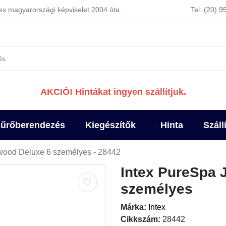
tex magyarországi képviselet 2004 óta
Tel: (20) 
AKCIÓ! Hintákat ingyen szállítjuk.
űrőberendezés
Kiegészítők
Hinta
Száll
wood Deluxe 6 személyes - 28442
Intex PureSpa 
személyes
Márka:
Intex
Cikkszám:
28442