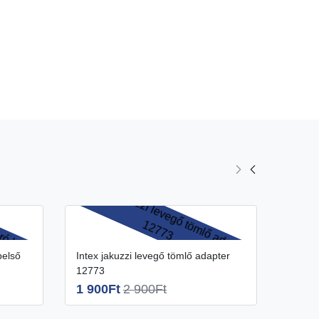
Intex jakuzzi levegő tömlő adapter
Intex jakuzzi levegő tömlő adapter
12773
11575
1 900Ft
2 900Ft
1 50