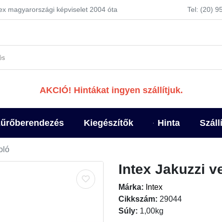
tex magyarországi képviselet 2004 óta
Tel: (20) 
AKCIÓ! Hintákat ingyen szállítjuk.
űrőberendezés
Kiegészítők
Hinta
Száll
oló
Intex Jakuzzi 
Márka:
Intex
Cikkszám:
29044
Súly:
1,00kg