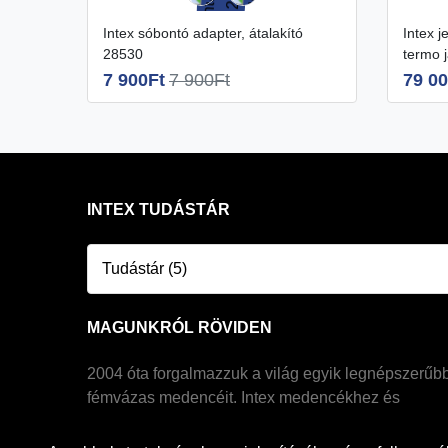
Intex sóbontó adapter, átalakító
Intex jet&pupple energiatakarékos
28530
termo 
7 900Ft
7 900Ft
79 00
INTEX TUDÁSTÁR
Tudástár (5)
MAGUNKRÓL RÖVIDEN
2004 óta forgalmazzuk a világ egyik legnépszerűb
fémvázas medencéit. Intex medencékhez és
jakuzzikhoz szakszerű és gyakorlatias tanácsokkal
tudunk szolgálni. Saját raktárkészlettel és hivatalos