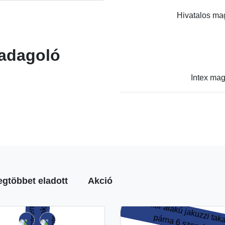
Hivatalos mag
 adagoló
Intex mag
egtöbbet eladott
Akció