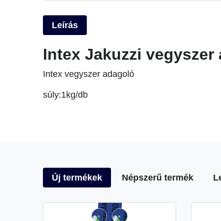
Leírás
Intex Jakuzzi vegyszer
Intex vegyszer adagoló
súly:1
kg/db
Új termékek
Népszerű termék
L