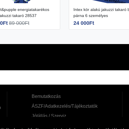
Intex kör alakú jakuzzi takaró belső
jakuzzi takaró 28537
párna 6 személyes
0Ft
89 000Ft
24 000Ft
Bemutatkozás
ÁSZF/Adatkezelés/Tájékoztatók
b
Jótállás / Szerviz
Szállítási információk