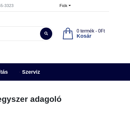
955-3323
Fiók
0 termék - 0Ft
Kosár
ítás
Szerviz
vegyszer adagoló