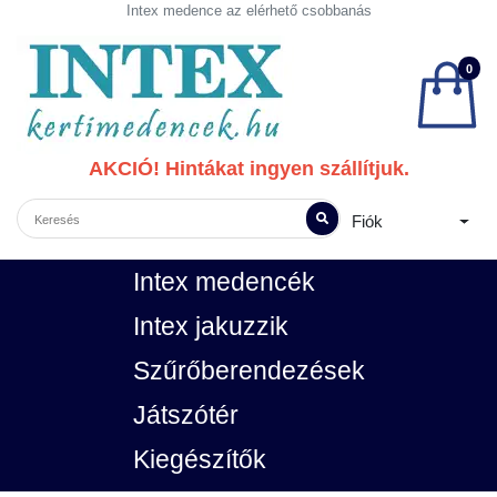
Intex medence az elérhető csobbanás
0
AKCIÓ! Hintákat ingyen szállítjuk.
Fiók
Intex medencék
Intex jakuzzik
Szűrőberendezések
Játszótér
Kiegészítők