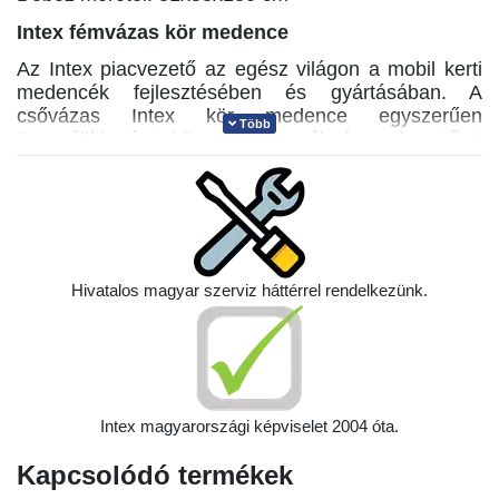
Intex fémvázas kör medence
Az Intex piacvezető az egész világon a mobil kerti
medencék fejlesztésében és gyártásában. A
csővázas Intex kör medence egyszerűen
Több
összeállítható stabil porfestett acél vázszerkezetű. A
medence test háló erősítésű három rétegből sajtolt
ponyva szerkezet. Az Intex csővázas medence
ezáltal nagyon megbízható, hosszú élettartamú. Az
időjárási körülményeknek és az UV sugárzásnak
ellenálló. Az Intex csővázas medence tökéletes
választás bármely méretben családi fürdőzésekre,
Hivatalos magyar szerviz háttérrel rendelkezünk.
otthoni használatra.
Intex magyarországi képviselet 2004 óta.
Kapcsolódó termékek