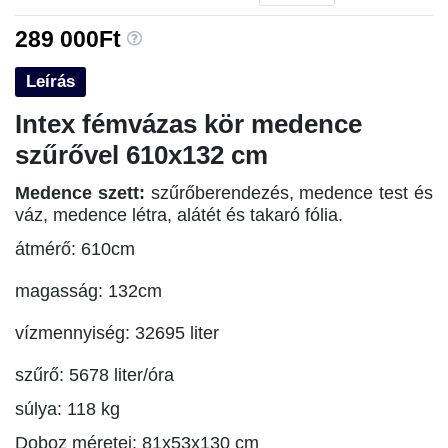
289 000Ft
Leírás
Intex fémvázas kör medence
szűrővel 610x132 cm
Medence szett:
szűrőberendezés, medence test és
váz, medence létra, alátét és takaró fólia.
átmérő: 610cm
magasság: 132cm
vízmennyiség: 32695 liter
szűrő: 5678 liter/óra
súlya: 118 kg
Doboz méretei: 81x53x130 cm