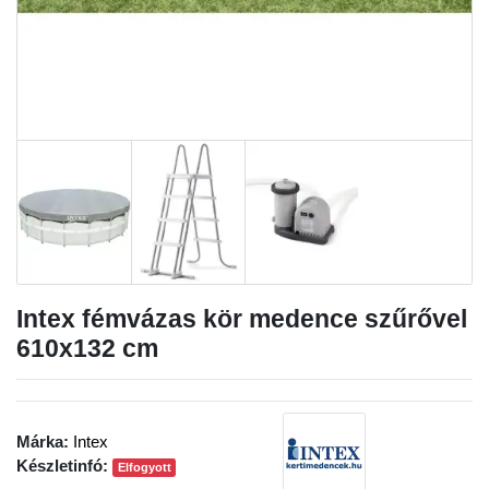
Intex fémvázas kör medence szűrővel
610x132 cm
Márka:
Intex
Készletinfó:
Elfogyott