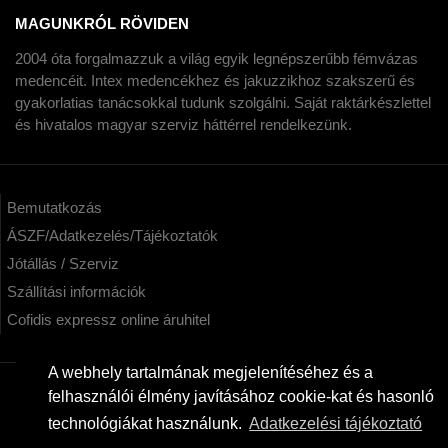
MAGUNKRÓL RÖVIDEN
2004 óta forgalmazzuk a világ egyik legnépszerűbb fémvázas
medencéit. Intex medencékhez és jakuzzikhoz szakszerű és
gyakorlatias tanácsokkal tudunk szolgálni. Saját raktárkészlettel
és hivatalos magyar szerviz háttérrel rendelkezünk.
Bemutatkozás
ÁSZF/Adatkezelés/Tájékoztatók
Jótállás / Szerviz
Szállítási információk
Cofidis expressz online áruhitel
A webhely tartalmának megjelenítéséhez és a
felhasználói élmény javításához cookie-kat és hasonló
KAPCSOLAT
technológiákat használunk.
Adatkezelési tájékoztató
kertimedencek.hu - Intex képviselet Webáruház