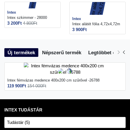
Intex
Intex szkimmer - 28000
Intex
3 200Ft
4 800Ft
Intex alátét fólia 4,72x4,72m
3 900Ft
Új termékek
Népszerű termék
Legtöbbet eladott
Intex fémvázas medence 400x200 cm szűrővel -26788
119 900Ft
154 000Ft
INTEX TUDÁSTÁR
Tudástár (5)