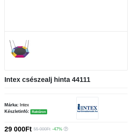
Intex csészealj hinta 44111
Márka:
Intex
Készletinfó:
Raktáron
29 000Ft
55 000Ft
-47%