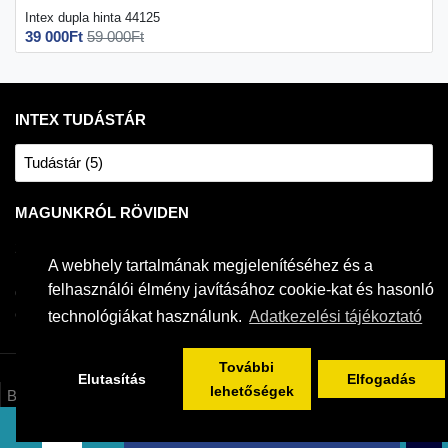
Intex dupla hinta 44125
39 000Ft
59 000Ft
INTEX TUDÁSTÁR
Tudástár (5)
MAGUNKRÓL RÖVIDEN
2004 óta forgalmazzuk a világ egyik legnépszerűbb fémvázas
A webhely tartalmának megjelenítéséhez és a
medencéit. Intex medencékhez és jakuzzikhoz szakszerű és
felhasználói élmény javításához cookie-kat és hasonló
gyakorlatias tanácsokkal tudunk szolgálni. Saját raktárkészlettel
és hivatalos magyar szerviz háttérrel rendelkezünk.
technológiákat használunk.
Adatkezelési tájékoztató
További
Elutasítás
Elfogadás
lehetőségek
Bemutatkozás
ÁSZF/Adatkezelés/Tájékoztatók
KOSÁRBA