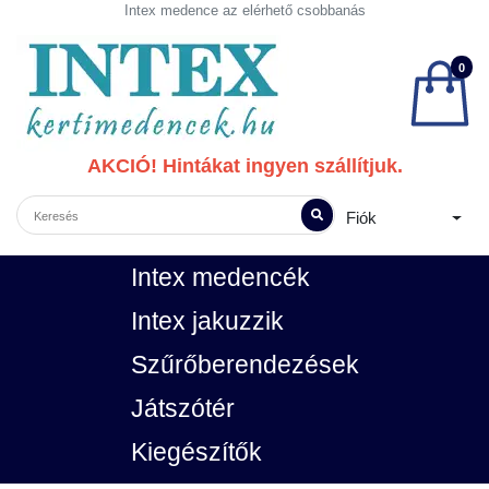
Intex medence az elérhető csobbanás
0
AKCIÓ! Hintákat ingyen szállítjuk.
Fiók
Intex medencék
Intex jakuzzik
Szűrőberendezések
Játszótér
Kiegészítők