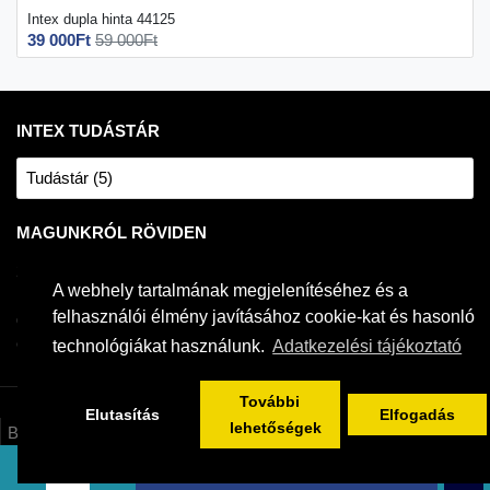
Intex dupla hinta 44125
39 000Ft
59 000Ft
INTEX TUDÁSTÁR
Tudástár (5)
MAGUNKRÓL RÖVIDEN
2004 óta forgalmazzuk a világ egyik legnépszerűbb fémvázas
A webhely tartalmának megjelenítéséhez és a
medencéit. Intex medencékhez és jakuzzikhoz szakszerű és
felhasználói élmény javításához cookie-kat és hasonló
gyakorlatias tanácsokkal tudunk szolgálni. Saját raktárkészlettel
és hivatalos magyar szerviz háttérrel rendelkezünk.
technológiákat használunk.
Adatkezelési tájékoztató
További
Elutasítás
Elfogadás
lehetőségek
Bemutatkozás
ÁSZF/Adatkezelés/Tájékoztatók
KOSÁRBA