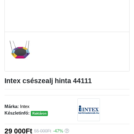
Intex csészealj hinta 44111
Márka:
Intex
Készletinfó:
Raktáron
29 000Ft
55 000Ft
-47%