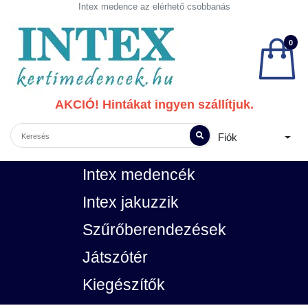
Intex medence az elérhető csobbanás
0
AKCIÓ! Hintákat ingyen szállítjuk.
Fiók
Intex medencék
Intex jakuzzik
Szűrőberendezések
Játszótér
Kiegészítők