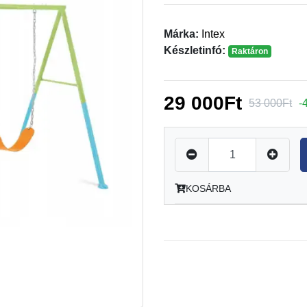
Márka:
Intex
Készletinfó:
Raktáron
29 000Ft
53 000Ft
-
KOSÁRBA