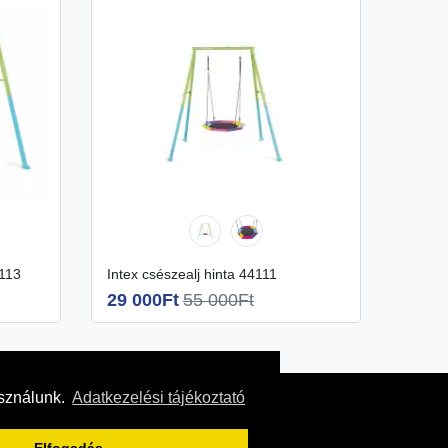
4113
Intex csészealj hinta 44111
29 000Ft
55 000Ft
asználunk.
Adatkezelési tájékoztató