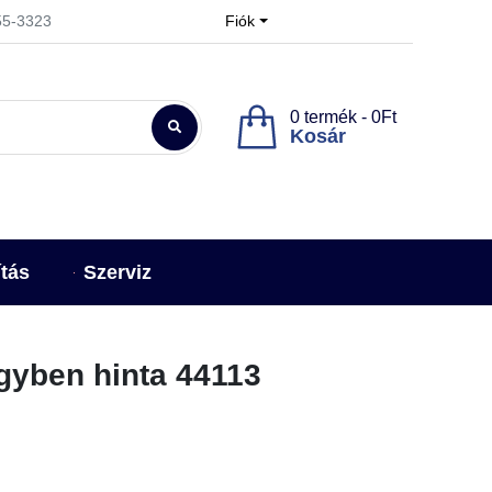
955-3323
Fiók
0 termék - 0Ft
Kosár
ítás
Szerviz
egyben hinta 44113