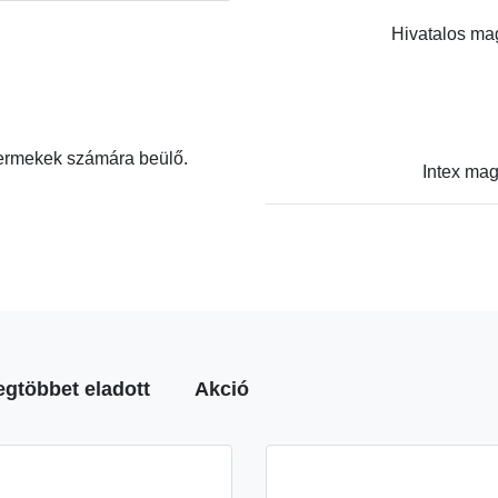
Hivatalos mag
yermekek számára beülő.
Intex mag
egtöbbet eladott
Akció