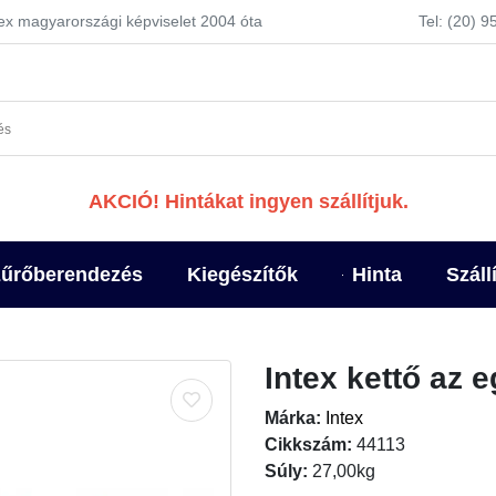
tex magyarországi képviselet 2004 óta
Tel: (20) 
AKCIÓ! Hintákat ingyen szállítjuk.
űrőberendezés
Kiegészítők
Hinta
Száll
Intex kettő az 
Márka:
Intex
Cikkszám:
44113
Súly:
27,00kg