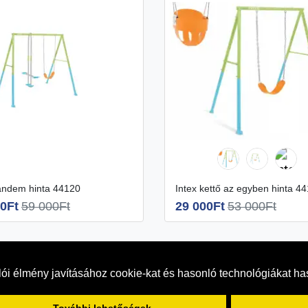
tandem hinta 44120
Intex kettő az egyben hinta 4
0Ft
59 000Ft
29 000Ft
53 000Ft
ói élmény javításához cookie-kat és hasonló technológiákat h