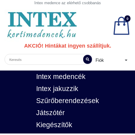
Intex medence az elérhető csobbanás
0
AKCIÓ! Hintákat ingyen szállítjuk.
Fiók
Intex medencék
Intex jakuzzik
Szűrőberendezések
Játszótér
Kiegészítők