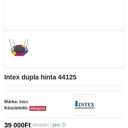
Intex dupla hinta 44125
Márka:
Intex
Készletinfó:
Elfogyott
39 000Ft
59 000Ft
-34%