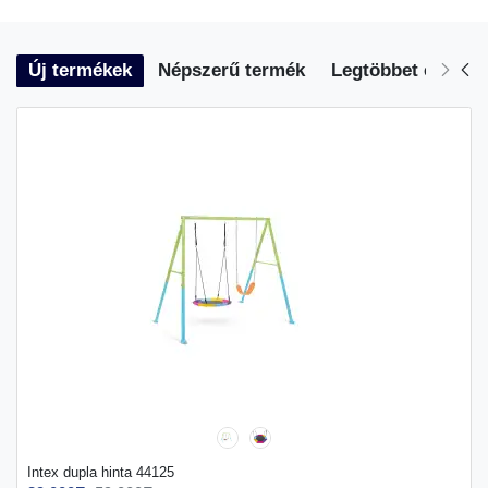
Új termékek
Népszerű termék
Legtöbbet eladott
Intex dupla hinta 44125