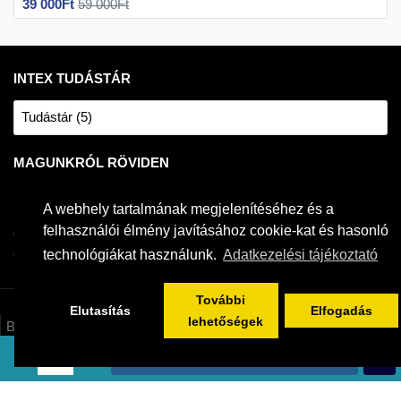
39 000Ft
59 000Ft
INTEX TUDÁSTÁR
Tudástár (5)
MAGUNKRÓL RÖVIDEN
2004 óta forgalmazzuk a világ egyik legnépszerűbb fémvázas
A webhely tartalmának megjelenítéséhez és a
medencéit. Intex medencékhez és jakuzzikhoz szakszerű és
felhasználói élmény javításához cookie-kat és hasonló
gyakorlatias tanácsokkal tudunk szolgálni. Saját raktárkészlettel
és hivatalos magyar szerviz háttérrel rendelkezünk.
technológiákat használunk.
Adatkezelési tájékoztató
További
Elutasítás
Elfogadás
lehetőségek
Bemutatkozás
ÁSZF/Adatkezelés/Tájékoztatók
ELFOGYOTT
Jótállás / Szerviz