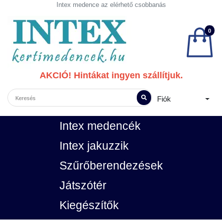
Intex medence az elérhető csobbanás
0
AKCIÓ! Hintákat ingyen szállítjuk.
Fiók
Intex medencék
Intex jakuzzik
Szűrőberendezések
Játszótér
Kiegészítők