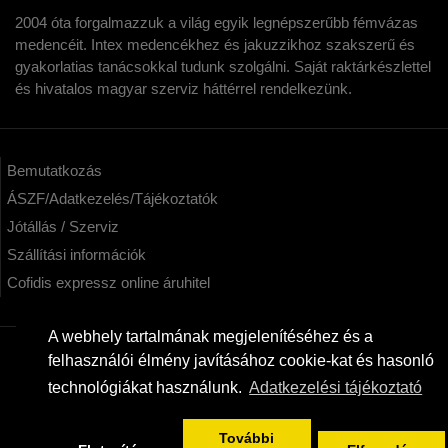
2004 óta forgalmazzuk a világ egyik legnépszerűbb fémvázas
medencéit. Intex medencékhez és jakuzzikhoz szakszerű és
gyakorlatias tanácsokkal tudunk szolgálni. Saját raktárkészlettel
és hivatalos magyar szerviz háttérrel rendelkezünk.
Bemutatkozás
ÁSZF/Adatkezelés/Tájékoztatók
Jótállás / Szerviz
Szállítási információk
Cofidis expressz online áruhitel
A webhely tartalmának megjelenítéséhez és a
felhasználói élmény javításához cookie-kat és hasonló
KAPCSOLAT
technológiákat használunk.
Adatkezelési tájékoztató
kertimedencek.hu - Intex képviselet Webáruház
06/20/955-3323
További